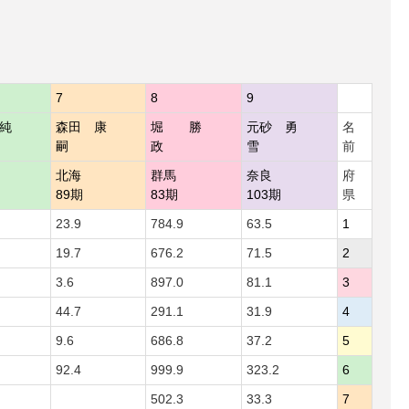
7
8
9
純
森田 康
堀 勝
元砂 勇
名
嗣
政
雪
前
北海
群馬
奈良
府
89期
83期
103期
県
23.9
784.9
63.5
1
19.7
676.2
71.5
2
3.6
897.0
81.1
3
44.7
291.1
31.9
4
9.6
686.8
37.2
5
92.4
999.9
323.2
6
502.3
33.3
7