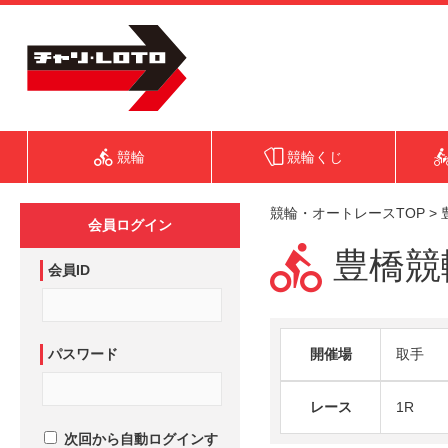
競輪
競輪くじ
競輪・オートレースTOP
>
会員ログイン
豊橋競輪
会員ID
パスワード
開催場
取手
レース
1R
次回から自動ログインす