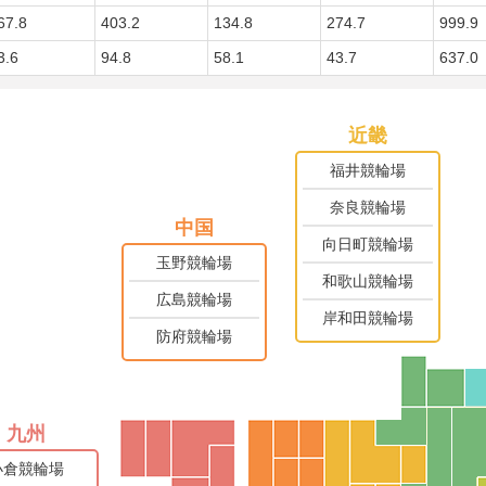
67.8
403.2
134.8
274.7
999.9
3.6
94.8
58.1
43.7
637.0
近畿
福井競輪場
奈良競輪場
中国
向日町競輪場
玉野競輪場
和歌山競輪場
広島競輪場
岸和田競輪場
防府競輪場
九州
小倉競輪場