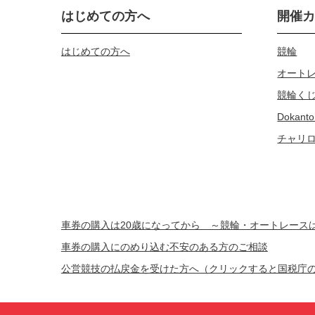
はじめての方へ
開催
はじめての方へ
競輪
オート
競輪く
Dokanto
チャリ
車券の購入は20歳になってから ～競輪・オートレー
車券の購入にのめり込む不安のある方のご相談
公営競技の払戻金を受けた方へ（クリックすると国税庁