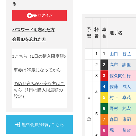
る
ログイン
予
枠
車
パスワードを忘れた方
選手名
想
番
番
会員IDを忘れた方
1
1
山口 智
方はこちら（1日の購入限度額の設定）↓
2
2
高市 訓
車券は20歳になってから
3
3
佐久間仙
のめり込みが不安な方はこ
4
佐藤 成
ちら
（1日の購入限度額の
4
設定）
○
5
村上 卓
6
野村 純
5
◎
7
森田 康
無料会員登録はこちら
8
堀 勝
6