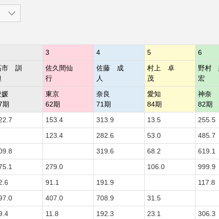
3
4
5
6
高市 訓
佐久間仙
佐藤 成
村上 卓
野村 
但
行
人
茂
宏
愛媛
東京
奈良
愛知
神奈
7期
62期
71期
84期
82期
22.7
153.4
313.9
13.5
255.5
123.4
282.6
53.0
485.7
09.8
319.6
68.2
619.1
75.1
279.0
106.0
999.9
2.6
91.1
191.9
117.8
97.0
407.0
708.9
31.5
9.4
11.8
192.3
23.1
306.3