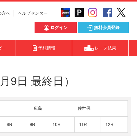
の方へ
ヘルプセンター
ログイン
無料会員登録
ダー
予想情報
レース結果
8月9日 最終日）
広島
佐世保
8R
9R
10R
11R
12R