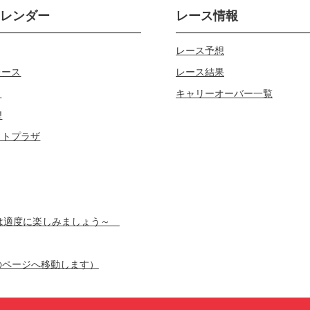
カレンダー
レース情報
レース予想
レース
レース結果
じ
キャリーオーバー一覧
!
ロトプラザ
スは適度に楽しみましょう～
のページへ移動します）