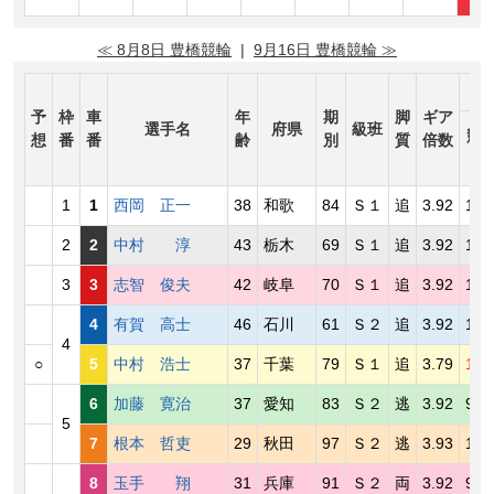
≪ 8月8日 豊橋競輪
|
9月16日 豊橋競輪 ≫
予
枠
車
年
期
脚
ギア
選手名
府県
級班
競
想
番
番
齢
別
質
倍数
1
1
西岡 正一
38
和歌
84
Ｓ１
追
3.92
107
2
2
中村 淳
43
栃木
69
Ｓ１
追
3.92
106
3
3
志智 俊夫
42
岐阜
70
Ｓ１
追
3.92
108
4
有賀 高士
46
石川
61
Ｓ２
追
3.92
103
4
○
5
中村 浩士
37
千葉
79
Ｓ１
追
3.79
108
6
加藤 寛治
37
愛知
83
Ｓ２
逃
3.92
97.
5
7
根本 哲吏
29
秋田
97
Ｓ２
逃
3.93
106
8
玉手 翔
31
兵庫
91
Ｓ２
両
3.92
99.