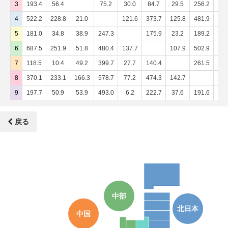
3
193.4
56.4
75.2
30.0
84.7
29.5
256.2
37
4
522.2
228.8
21.0
121.6
373.7
125.8
481.9
202
5
181.0
34.8
38.9
247.3
175.9
23.2
189.2
7.
6
687.5
251.9
51.8
480.4
137.7
107.9
502.9
220
7
118.5
10.4
49.2
399.7
27.7
140.4
261.5
39
8
370.1
233.1
166.3
578.7
77.2
474.3
142.7
133
9
197.7
50.9
53.9
493.0
6.2
222.7
37.6
191.6
戻る
中部
北日本
中国