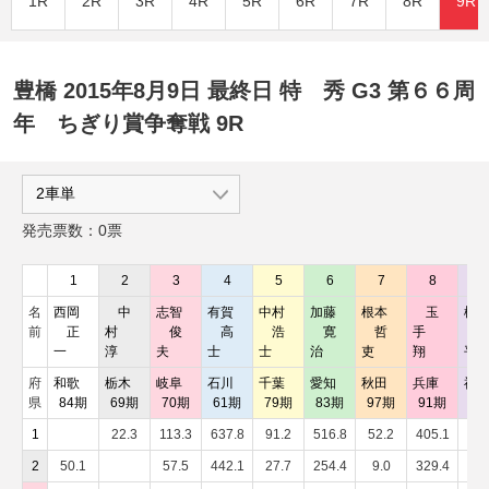
1R
2R
3R
4R
5R
6R
7R
8R
9R
豊橋 2015年8月9日 最終日 特 秀 G3 第６６周
年 ちぎり賞争奪戦 9R
発売票数：0票
1
2
3
4
5
6
7
8
9
名
西岡
中
志智
有賀
中村
加藤
根本
玉
松
前
正
村
俊
高
浩
寛
哲
手
一
淳
夫
士
士
治
吏
翔
府
和歌
栃木
岐阜
石川
千葉
愛知
秋田
兵庫
神
県
84期
69期
70期
61期
79期
83期
97期
91期
89
1
22.3
113.3
637.8
91.2
516.8
52.2
405.1
97
2
50.1
57.5
442.1
27.7
254.4
9.0
329.4
32