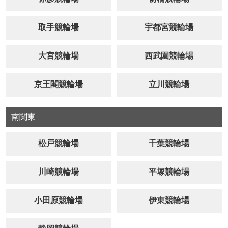
取手競輪場
宇都宮競輪場
大宮競輪場
西武園競輪場
京王閣競輪場
立川競輪場
南関東
松戸競輪場
千葉競輪場
川崎競輪場
平塚競輪場
小田原競輪場
伊東競輪場