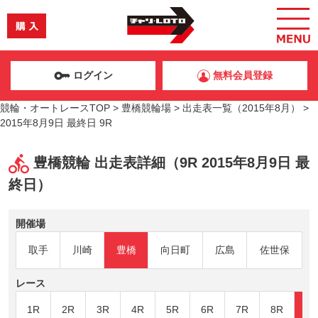
ログイン
無料会員登録
競輪・オートレースTOP
>
豊橋競輪場
>
出走表一覧（2015年8月）
>
2015年8月9日 最終日 9R
豊橋競輪 出走表詳細（9R 2015年8月9日 最
終日）
開催場
取手
川崎
豊橋
向日町
広島
佐世保
レース
1R
2R
3R
4R
5R
6R
7R
8R
9R