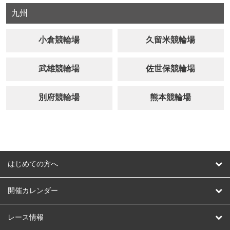
九州
小倉競輪場
久留米競輪場
武雄競輪場
佐世保競輪場
別府競輪場
熊本競輪場
はじめての方へ
はじめての方へ
開催カレンダー
競輪
レース情報