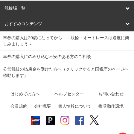
オートレース
レース予想
競輪場一覧
競輪くじ
レース結果
北日本
函館競輪場
青森競輪場
いわき平競輪場
おすすめコンテンツ
車券の購入は20歳になってから ～競輪・オートレースは適度に楽
Dokanto!
キャリーオーバー一覧
関
競輪選手情報
弥彦競輪場
前橋競輪場
取手競輪場
宇都宮競輪場
しみましょう～
東
大宮競輪場
西武園競輪場
京王閣競輪場
立川競輪場
チャリロトプラザ
Perfecta Navi
車券の購入にのめり込む不安のある方のご相談
南
松戸競輪場
千葉競輪場
川崎競輪場
平塚競輪場
公営競技の払戻金を受けた方へ（クリックすると国税庁のページへ
netkeirin
関
移動します）
小田原競輪場
伊東競輪場
静岡競輪場
東
ケイリンガル
中
名古屋競輪場
岐阜競輪場
大垣競輪場
豊橋競輪場
はじめての方へ
ヘルプセンター
お問い合わせ
部
チャリレンジャー
富山競輪場
松阪競輪場
四日市競輪場
会員規約
会社概要
個人情報について
推奨動作環境
競輪場情報
近
福井競輪場
奈良競輪場
向日町競輪場
和歌山競輪場
畿
岸和田競輪場
オートレース場情報