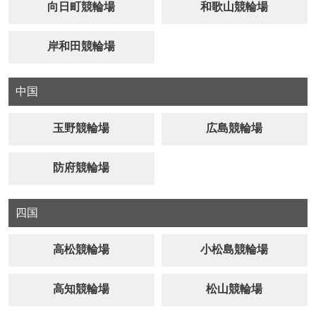
向日町競輪場
和歌山競輪場
岸和田競輪場
中国
玉野競輪場
広島競輪場
防府競輪場
四国
高松競輪場
小松島競輪場
高知競輪場
松山競輪場