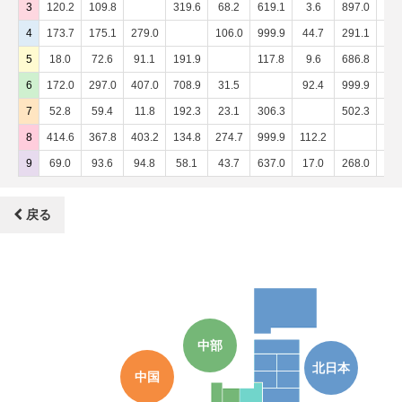
3
120.2
109.8
319.6
68.2
619.1
3.6
897.0
81
4
173.7
175.1
279.0
106.0
999.9
44.7
291.1
31
5
18.0
72.6
91.1
191.9
117.8
9.6
686.8
37
6
172.0
297.0
407.0
708.9
31.5
92.4
999.9
323
7
52.8
59.4
11.8
192.3
23.1
306.3
502.3
33
8
414.6
367.8
403.2
134.8
274.7
999.9
112.2
123
9
69.0
93.6
94.8
58.1
43.7
637.0
17.0
268.0
戻る
中部
北日本
中国