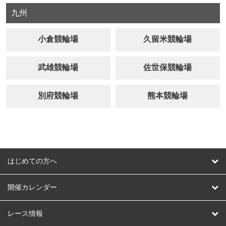
九州
小倉競輪場
久留米競輪場
武雄競輪場
佐世保競輪場
別府競輪場
熊本競輪場
はじめての方へ
はじめての方へ
開催カレンダー
競輪
レース情報