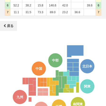
6
52.2
38.2
15.8
146.6
42.0
39.6
6
7
11.1
31.5
73.3
89.0
23.2
36.6
7
戻る
中部
北日本
中国
関東
九州
南関東