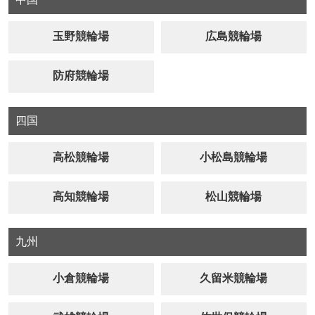
玉野競輪場
広島競輪場
防府競輪場
四国
高松競輪場
小松島競輪場
高知競輪場
松山競輪場
九州
小倉競輪場
久留米競輪場