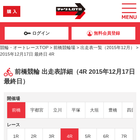
ログイン
無料会員登録
競輪・オートレースTOP
>
前橋競輪場
>
出走表一覧（2015年12月）
>
2015年12月17日 最終日 4R
前橋競輪 出走表詳細（4R 2015年12月17日
最終日）
開催場
前橋
宇都宮
立川
平塚
大垣
豊橋
四日市
レース
1R
2R
3R
4R
5R
6R
7R