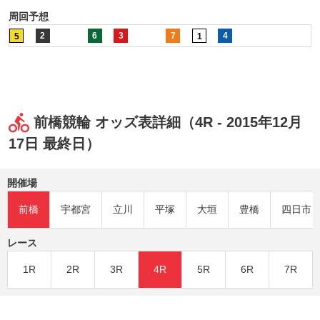
周回予想
2
6
3
7
4
5
1
前橋競輪 オッズ表詳細（4R - 2015年12月
17日 最終日）
開催場
前橋
宇都宮
立川
平塚
大垣
豊橋
四日市
レース
1R
2R
3R
4R
5R
6R
7R