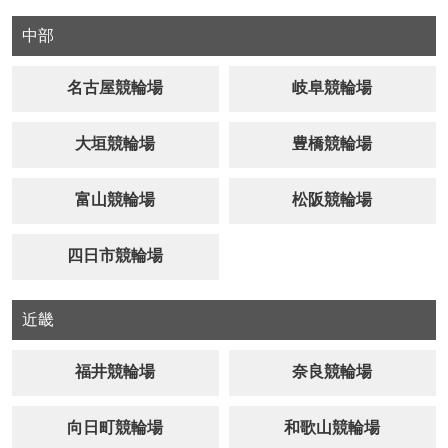
中部
名古屋競輪場
岐阜競輪場
大垣競輪場
豊橋競輪場
富山競輪場
松阪競輪場
四日市競輪場
近畿
福井競輪場
奈良競輪場
向日町競輪場
和歌山競輪場