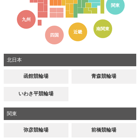
関東
九州
南関東
近畿
四国
北日本
函館競輪場
青森競輪場
いわき平競輪場
関東
弥彦競輪場
前橋競輪場