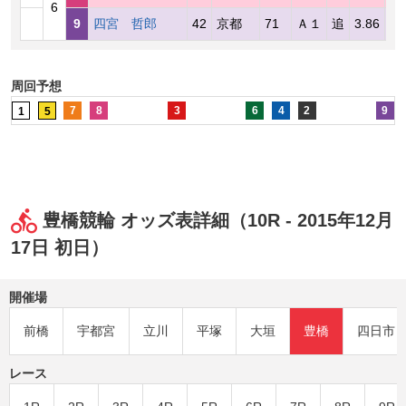
6
9
四宮 哲郎
42
京都
71
Ａ１
追
3.86
90
周回予想
7
8
3
6
4
2
9
1
5
豊橋競輪 オッズ表詳細（10R - 2015年12月
17日 初日）
開催場
前橋
宇都宮
立川
平塚
大垣
豊橋
四日市
レース