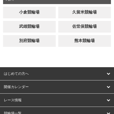
小倉競輪場
久留米競輪場
武雄競輪場
佐世保競輪場
別府競輪場
熊本競輪場
はじめての方へ
はじめての方へ
開催カレンダー
競輪
レース情報
オートレース
レース予想
競輪場一覧