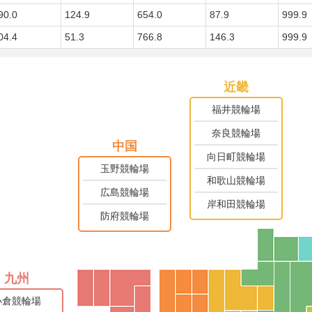
90.0
124.9
654.0
87.9
999.9
04.4
51.3
766.8
146.3
999.9
近畿
福井競輪場
奈良競輪場
中国
向日町競輪場
玉野競輪場
和歌山競輪場
広島競輪場
岸和田競輪場
防府競輪場
九州
小倉競輪場