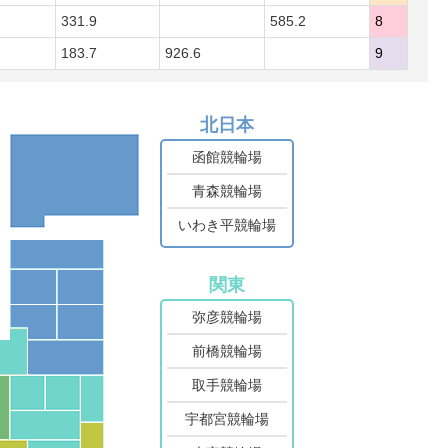
331.9
585.2
8
183.7
926.6
9
北日本
函館競輪場
青森競輪場
いわき平競輪場
関東
弥彦競輪場
前橋競輪場
取手競輪場
宇都宮競輪場