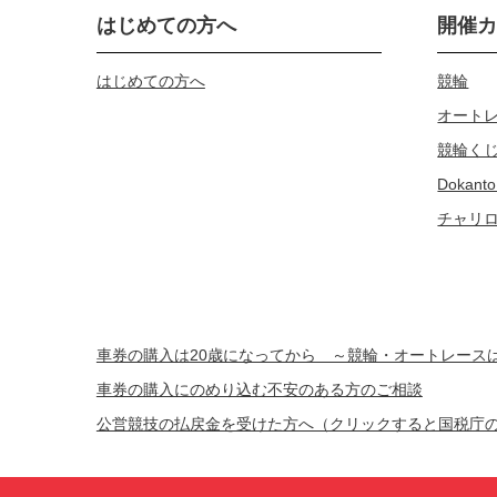
はじめての方へ
開催
はじめての方へ
競輪
オート
競輪く
Dokanto
チャリ
車券の購入は20歳になってから ～競輪・オートレー
車券の購入にのめり込む不安のある方のご相談
公営競技の払戻金を受けた方へ（クリックすると国税庁