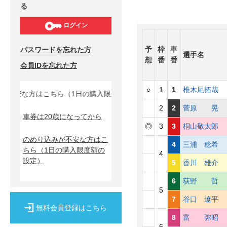
る
ログイン
予
枠
車
パスワードを忘れた方
選手名
想
番
番
会員IDを忘れた方
○
1
1
椎木尾拓
安な方はこちら（1日の購入限度額の設定）↓
2
2
菅原 
車券は20歳になってから
◎
3
3
桐山敬太
のめり込みが不安な方はこ
4
三浦 稔
ちら
（1日の購入限度額の
4
設定）
5
香川 雄
6
荻野 
5
7
谷口 遼
無料会員登録はこちら
8
富 弥
6