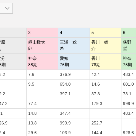
3
4
5
6
菅原
桐山敬太
三浦 稔
香川 雄
荻
晃
郎
希
介
哲
大分
神奈
愛知
香川
神奈
5期
88期
76期
76期
75期
8.2
7.6
376.9
42.4
483.4
9.5
654.0
14.6
601.0
9.2
397.1
37.3
73.1
47.2
77.4
179.3
999.9
.1
14.8
347.4
483.4
26.9
13.8
999.9
252.7
2.4
29.6
103.9
144.4
926.6