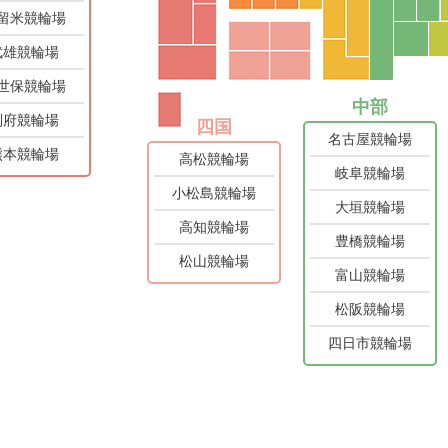
留米競輪場
武雄競輪場
世保競輪場
中部
別府競輪場
四国
名古屋競輪場
熊本競輪場
高松競輪場
岐阜競輪場
小松島競輪場
大垣競輪場
高知競輪場
豊橋競輪場
松山競輪場
富山競輪場
松阪競輪場
四日市競輪場