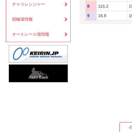
チャリレンジャー
8
115.2
1
9
16.8
1
競輪場情報
オートレース場情報