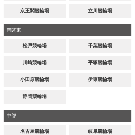
京王閣競輪場
立川競輪場
南関東
松戸競輪場
千葉競輪場
川崎競輪場
平塚競輪場
小田原競輪場
伊東競輪場
静岡競輪場
中部
名古屋競輪場
岐阜競輪場