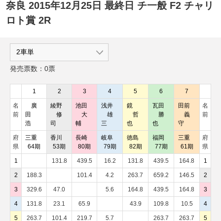
奈良 2015年12月25日 最終日 チ一般 F2 チャリ
ロト賞 2R
発売票数：0票
1
2
3
4
5
6
7
名
廣
綾野
池田
浅井
鏡
瓦田
田前
名
前
田
修
大
雄
哲
勝
義
前
浩
司
輔
三
也
也
守
府
三重
香川
長崎
岐阜
徳島
福岡
三重
府
県
64期
53期
80期
79期
82期
77期
61期
県
1
131.8
439.5
16.2
131.8
439.5
164.8
1
2
188.3
101.4
4.2
263.7
659.2
146.5
2
3
329.6
47.0
5.6
164.8
439.5
164.8
3
4
131.8
23.1
65.9
43.9
109.8
10.5
4
5
263.7
101.4
219.7
5.7
263.7
263.7
5