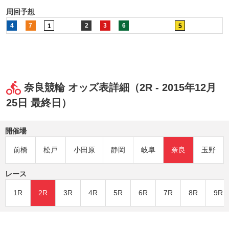
周回予想
4
7
2
3
6
1
5
奈良競輪 オッズ表詳細（2R - 2015年12月
25日 最終日）
開催場
前橋
松戸
小田原
静岡
岐阜
奈良
玉野
レース
1R
2R
3R
4R
5R
6R
7R
8R
9R