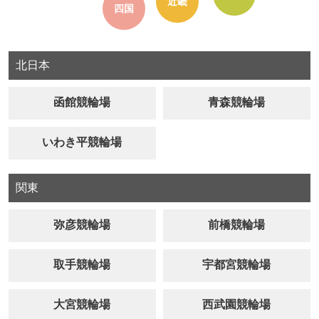
近畿
四国
北日本
函館競輪場
青森競輪場
いわき平競輪場
関東
弥彦競輪場
前橋競輪場
取手競輪場
宇都宮競輪場
大宮競輪場
西武園競輪場