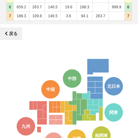
6
659.2
263.7
146.5
19.6
188.3
999.9
6
7
188.3
109.8
146.5
3.6
94.1
263.7
7
戻る
中部
北日本
中国
関東
九州
南関東