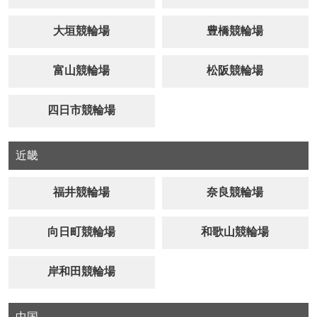
大垣競輪場
豊橋競輪場
富山競輪場
松阪競輪場
四日市競輪場
近畿
福井競輪場
奈良競輪場
向日町競輪場
和歌山競輪場
岸和田競輪場
中国