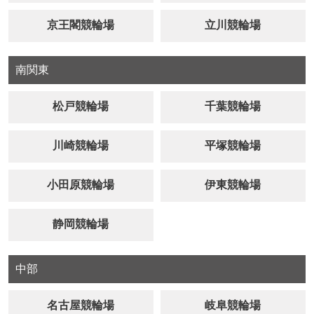
京王閣競輪場
立川競輪場
南関東
松戸競輪場
千葉競輪場
川崎競輪場
平塚競輪場
小田原競輪場
伊東競輪場
静岡競輪場
中部
名古屋競輪場
岐阜競輪場