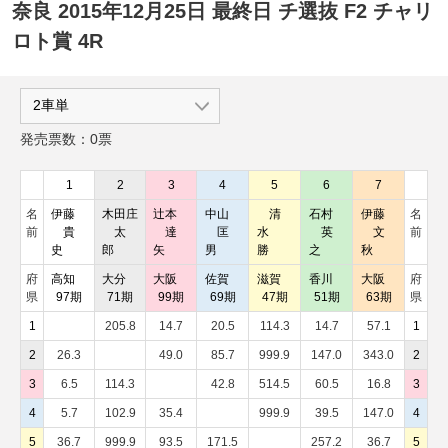
奈良 2015年12月25日 最終日 チ選抜 F2 チャリ
ロト賞 4R
発売票数：0票
1
2
3
4
5
6
7
名
伊藤
木田庄
辻本
中山
清
石村
伊藤
名
前
貴
太
達
匡
水
英
文
前
史
郎
矢
男
勝
之
秋
府
高知
大分
大阪
佐賀
滋賀
香川
大阪
府
県
97期
71期
99期
69期
47期
51期
63期
県
1
205.8
14.7
20.5
114.3
14.7
57.1
1
2
26.3
49.0
85.7
999.9
147.0
343.0
2
3
6.5
114.3
42.8
514.5
60.5
16.8
3
4
5.7
102.9
35.4
999.9
39.5
147.0
4
5
36.7
999.9
93.5
171.5
257.2
36.7
5