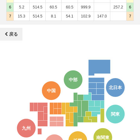
6
5.2
514.5
60.5
60.5
999.9
257.2
6
7
15.3
514.5
8.1
54.1
102.9
147.0
7
戻る
中部
北日本
中国
関東
九州
南関東