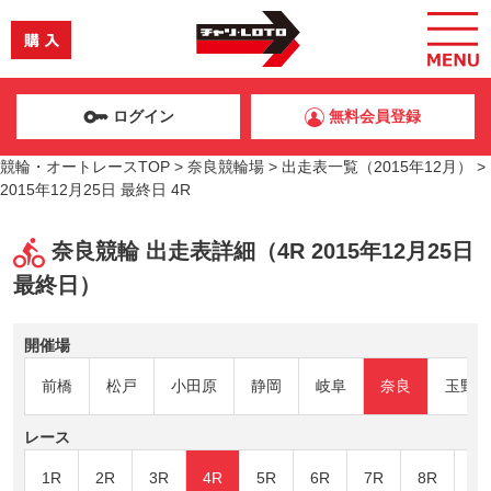
ログイン
無料会員登録
競輪・オートレースTOP
>
奈良競輪場
>
出走表一覧（2015年12月）
>
2015年12月25日 最終日 4R
奈良競輪 出走表詳細（4R 2015年12月25日
最終日）
開催場
前橋
松戸
小田原
静岡
岐阜
奈良
玉野
レース
1R
2R
3R
4R
5R
6R
7R
8R
9R