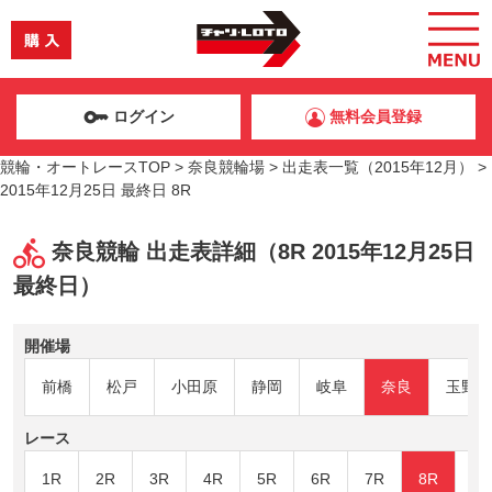
ログイン
無料会員登録
競輪・オートレースTOP
>
奈良競輪場
>
出走表一覧（2015年12月）
>
2015年12月25日 最終日 8R
奈良競輪 出走表詳細（8R 2015年12月25日
最終日）
開催場
前橋
松戸
小田原
静岡
岐阜
奈良
玉野
レース
1R
2R
3R
4R
5R
6R
7R
8R
9R