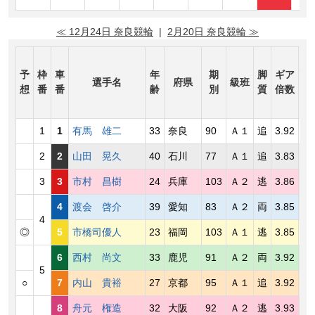
≪ 12月24日 奈良競輪
|
2月20日 奈良競輪 ≫
予
枠
車
年
期
脚
ギア
選手名
府県
級班
競
想
番
番
齢
別
質
倍数
得
1
1
有馬 雄二
33
奈良
90
Ａ１
追
3.92
86
2
2
山田 晃久
40
石川
77
Ａ１
追
3.83
88
3
3
市村 昌樹
24
兵庫
103
Ａ２
逃
3.86
84
4
渡会 啓介
39
愛知
83
Ａ２
両
3.85
84
4
◎
5
市橋司優人
23
福岡
103
Ａ１
逃
3.85
90
6
西村 尚文
33
鹿児
91
Ａ２
両
3.92
81
5
○
7
内山 貴裕
27
京都
95
Ａ１
追
3.92
94
8
舟元 権造
32
大阪
92
Ａ２
逃
3.93
82