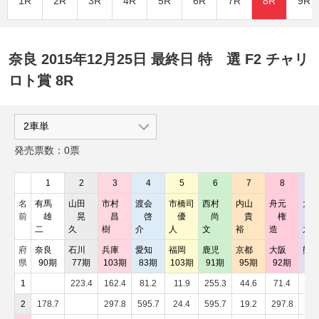
1R
2R
3R
4R
5R
6R
7R
8R
9R
奈良 2015年12月25日 最終日 特 選 F2 チャリ
ロト賞 8R
発売票数：0票
1
2
3
4
5
6
7
8
9
名
有馬
山田
市村
渡会
市橋司
西村
内山
舟元
大
前
雄
晃
昌
啓
優
尚
貴
権
二
久
樹
介
人
文
裕
造
府
奈良
石川
兵庫
愛知
福岡
鹿児
京都
大阪
熊
県
90期
77期
103期
83期
103期
91期
95期
92期
72
1
223.4
162.4
81.2
11.9
255.3
44.6
71.4
357
2
178.7
297.8
595.7
24.4
595.7
19.2
297.8
446