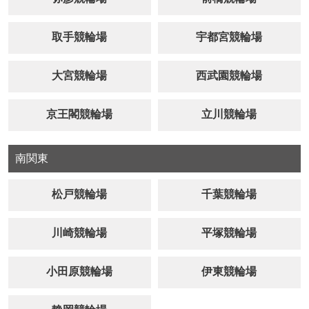
取手競輪場
宇都宮競輪場
大宮競輪場
西武園競輪場
京王閣競輪場
立川競輪場
南関東
松戸競輪場
千葉競輪場
川崎競輪場
平塚競輪場
小田原競輪場
伊東競輪場