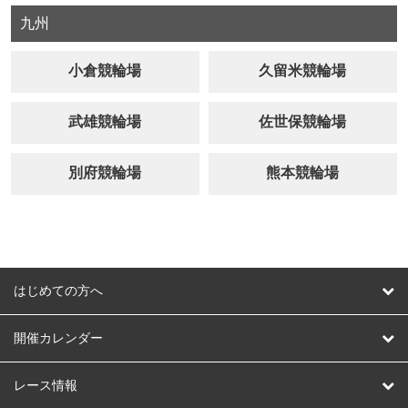
九州
小倉競輪場
久留米競輪場
武雄競輪場
佐世保競輪場
別府競輪場
熊本競輪場
はじめての方へ
はじめての方へ
開催カレンダー
競輪
レース情報