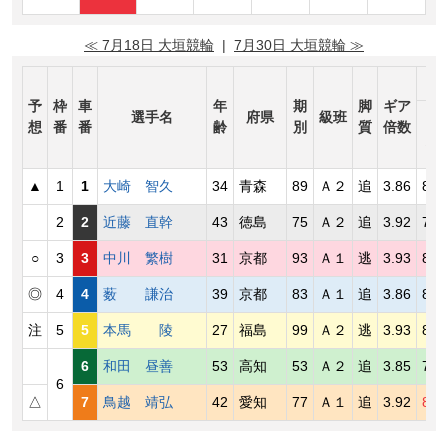
≪ 7月18日 大垣競輪
|
7月30日 大垣競輪 ≫
予
枠
車
年
期
脚
ギア
選手名
府県
級班
競
想
番
番
齢
別
質
倍数
得
▲
1
1
大崎 智久
34
青森
89
Ａ２
追
3.86
84.
2
2
近藤 直幹
43
徳島
75
Ａ２
追
3.92
79.
○
3
3
中川 繁樹
31
京都
93
Ａ１
逃
3.93
83.
◎
4
4
薮 謙治
39
京都
83
Ａ１
追
3.86
86.
注
5
5
本馬 陵
27
福島
99
Ａ２
逃
3.93
83.
6
和田 昼善
53
高知
53
Ａ２
追
3.85
72.
6
△
7
鳥越 靖弘
42
愛知
77
Ａ１
追
3.92
88.