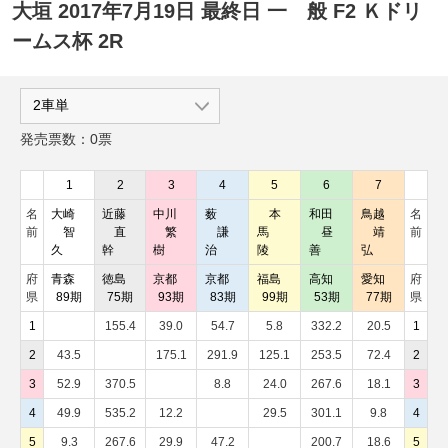
大垣 2017年7月19日 最終日 一 般 F2 Ｋドリ
ームス杯 2R
発売票数：0票
1
2
3
4
5
6
7
名
大崎
近藤
中川
薮
本
和田
鳥越
名
前
智
直
繁
謙
馬
昼
靖
前
久
幹
樹
治
陵
善
弘
府
青森
徳島
京都
京都
福島
高知
愛知
府
県
89期
75期
93期
83期
99期
53期
77期
県
1
155.4
39.0
54.7
5.8
332.2
20.5
1
2
43.5
175.1
291.9
125.1
253.5
72.4
2
3
52.9
370.5
8.8
24.0
267.6
18.1
3
4
49.9
535.2
12.2
29.5
301.1
9.8
4
5
9.3
267.6
29.9
47.2
200.7
18.6
5