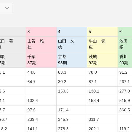
3
4
5
6
東口 善
山賀 雅
山田 久
牛山 貴
池田 
朋
仁
徳
広
昭
和歌
千葉
京都
茨城
香川
5期
87期
93期
92期
90期
8.1
44.8
63.3
78.0
91.2
64.7
30.2
87.1
267.1
2.6
150.3
130.1
277.0
4.1
132.4
153.4
515.9
7.7
97.6
171.4
360.5
26.7
239.4
345.9
311.7
18.2
141.1
278.3
202.1
119.2