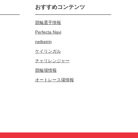
おすすめコンテンツ
競輪選手情報
Perfecta Navi
netkeirin
ケイリンガル
チャリレンジャー
競輪場情報
オートレース場情報