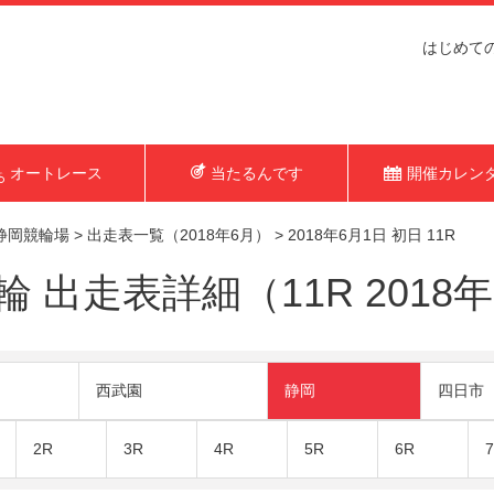
はじめて
オートレース
当たるんです
開催カレン
静岡競輪場
>
出走表一覧（2018年6月）
>
2018年6月1日 初日 11R
 出走表詳細（11R 2018年
西武園
静岡
四日市
2R
3R
4R
5R
6R