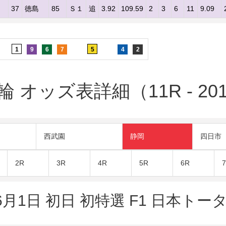
志
37
徳島
85
Ｓ１
追
3.92
109.59
2
3
6
11
9.09
1
9
6
7
5
4
2
 オッズ表詳細（11R - 20
西武園
静岡
四日市
2R
3R
4R
5R
6R
6月1日 初日 初特選 F1 日本トータ