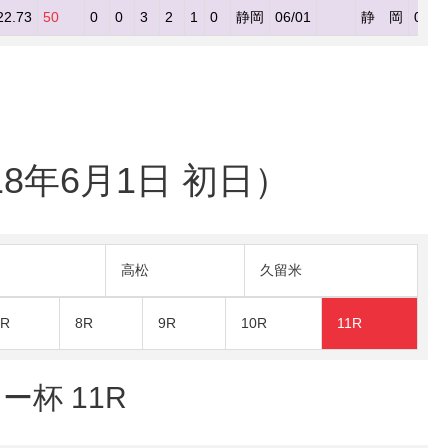
22.73
50
0
0
3
2
1
0
静岡
06/01
静 岡
06/0
18年6月1日 初日）
高松
久留米
7R
8R
9R
10R
11R
ー杯 11R