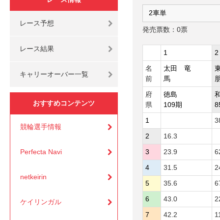
レース予想
発売票数：0票
レース結果
1
2
名
太田 竜
キャリーオーバー一覧
前
馬
府
徳島
おすすめコンテンツ
県
109期
8
1
3
競輪選手情報
2
16.3
Perfecta Navi
3
23.9
6
4
31.5
2
netkeirin
5
35.6
6
6
43.0
2
ケイリンガル
7
42.2
1