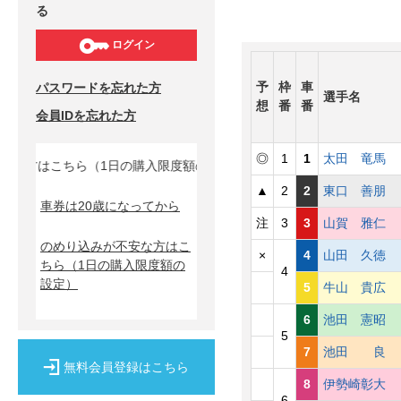
る
ログイン
予
枠
車
パスワードを忘れた方
選手名
想
番
番
会員IDを忘れた方
◎
1
1
太田 竜
方はこちら（1日の購入限度額の設定）↓
▲
2
2
東口 善
車券は20歳になってから
注
3
3
山賀 雅
のめり込みが不安な方はこ
×
4
山田 久
ちら
（1日の購入限度額の
4
設定）
5
牛山 貴
6
池田 憲
5
7
池田 
無料会員登録はこちら
8
伊勢崎彰
6