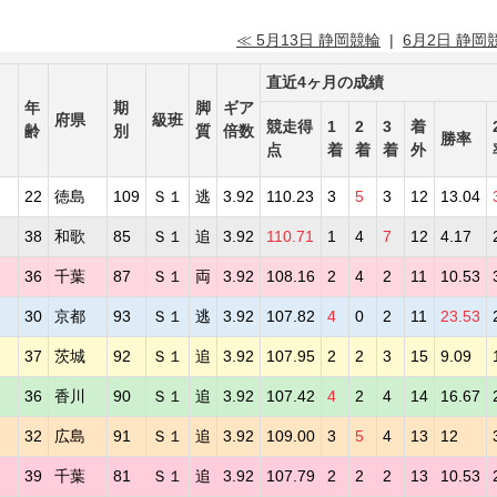
≪ 5月13日 静岡競輪
|
6月2日 静岡
直近4ヶ月の成績
年
期
脚
ギア
府県
級班
競走得
1
2
3
着
齢
別
質
倍数
勝率
点
着
着
着
外
馬
22
徳島
109
Ｓ１
逃
3.92
110.23
3
5
3
12
13.04
朋
38
和歌
85
Ｓ１
追
3.92
110.71
1
4
7
12
4.17
仁
36
千葉
87
Ｓ１
両
3.92
108.16
2
4
2
11
10.53
徳
30
京都
93
Ｓ１
逃
3.92
107.82
4
0
2
11
23.53
広
37
茨城
92
Ｓ１
追
3.92
107.95
2
2
3
15
9.09
昭
36
香川
90
Ｓ１
追
3.92
107.42
4
2
4
14
16.67
良
32
広島
91
Ｓ１
追
3.92
109.00
3
5
4
13
12
大
39
千葉
81
Ｓ１
追
3.92
107.79
2
2
2
13
10.53