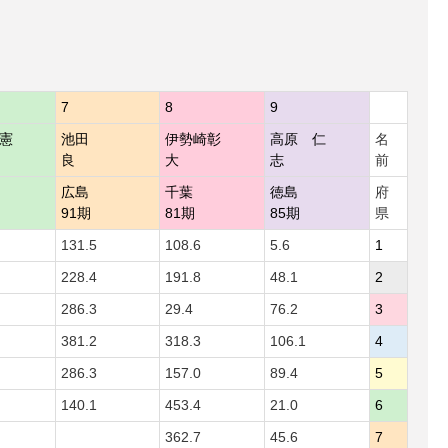
7
8
9
憲
池田
伊勢崎彰
高原 仁
名
良
大
志
前
広島
千葉
徳島
府
91期
81期
85期
県
131.5
108.6
5.6
1
228.4
191.8
48.1
2
286.3
29.4
76.2
3
381.2
318.3
106.1
4
286.3
157.0
89.4
5
140.1
453.4
21.0
6
362.7
45.6
7