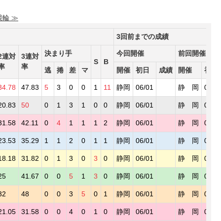
競輪 ≫
3回前までの成績
決まり手
今回開催
前回開催
2連対
3連対
S
B
率
率
逃
捲
差
マ
開催
初日
成績
開催
初日
34.78
47.83
5
3
0
0
1
11
静岡
06/01
静 岡
06/0
20.83
50
0
1
3
1
0
0
静岡
06/01
静 岡
06/0
31.58
42.11
0
4
1
1
1
2
静岡
06/01
静 岡
06/0
23.53
35.29
1
1
2
0
1
1
静岡
06/01
静 岡
06/0
18.18
31.82
0
1
3
0
3
0
静岡
06/01
静 岡
06/0
25
41.67
0
0
5
1
3
0
静岡
06/01
静 岡
06/0
32
48
0
0
3
5
0
1
静岡
06/01
静 岡
06/0
21.05
31.58
0
0
4
0
1
0
静岡
06/01
静 岡
06/0