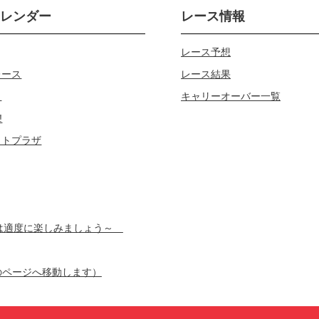
カレンダー
レース情報
レース予想
レース
レース結果
じ
キャリーオーバー一覧
!
ロトプラザ
スは適度に楽しみましょう～
のページへ移動します）