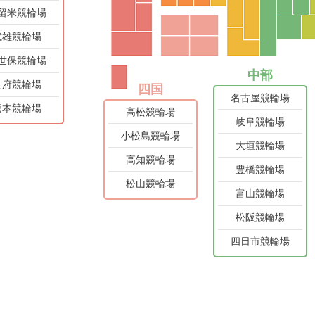
留米競輪場
武雄競輪場
世保競輪場
中部
別府競輪場
四国
名古屋競輪場
熊本競輪場
高松競輪場
岐阜競輪場
小松島競輪場
大垣競輪場
高知競輪場
豊橋競輪場
松山競輪場
富山競輪場
松阪競輪場
四日市競輪場