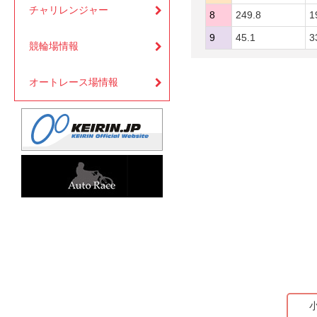
チャリレンジャー
8
249.8
1
9
45.1
3
競輪場情報
オートレース場情報