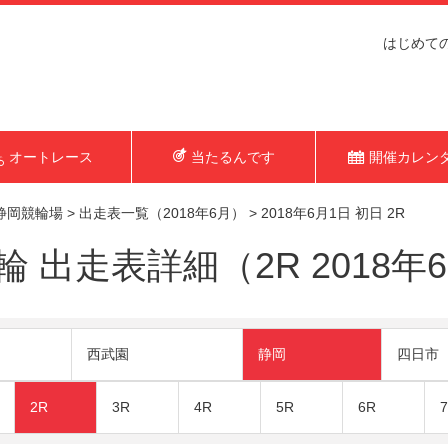
はじめて
オートレース
当たるんです
開催カレン
静岡競輪場
>
出走表一覧（2018年6月）
>
2018年6月1日 初日 2R
 出走表詳細（2R 2018年
西武園
静岡
四日市
2R
3R
4R
5R
6R