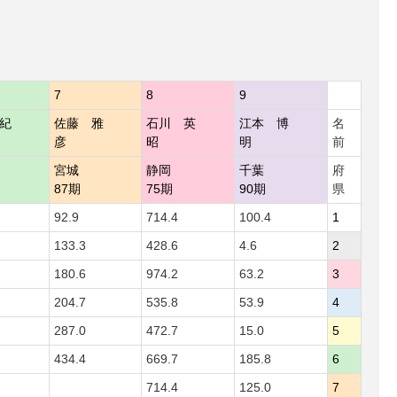
7
8
9
紀
佐藤 雅
石川 英
江本 博
名
彦
昭
明
前
宮城
静岡
千葉
府
87期
75期
90期
県
92.9
714.4
100.4
1
133.3
428.6
4.6
2
180.6
974.2
63.2
3
204.7
535.8
53.9
4
287.0
472.7
15.0
5
434.4
669.7
185.8
6
714.4
125.0
7