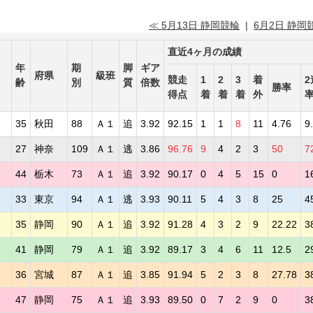
≪ 5月13日 静岡競輪
|
6月2日 静岡
直近4ヶ月の成績
年
期
脚
ギア
府県
級班
競走
1
2
3
着
2
齢
別
質
倍数
勝率
得点
着
着
着
外
吉
35
秋田
88
Ａ１
追
3.92
92.15
1
1
8
11
4.76
9
龍
27
神奈
109
Ａ１
逃
3.86
96.76
9
4
2
3
50
7
幸
44
栃木
73
Ａ１
追
3.92
90.17
0
4
5
15
0
1
朗
33
東京
94
Ａ１
逃
3.93
90.11
5
4
3
8
25
4
太
35
静岡
90
Ａ１
追
3.92
91.28
4
3
2
9
22.22
3
男
41
静岡
79
Ａ１
追
3.92
89.17
3
4
6
11
12.5
2
彦
36
宮城
87
Ａ１
追
3.85
91.94
5
2
3
8
27.78
3
昭
47
静岡
75
Ａ１
追
3.93
89.50
0
7
2
9
0
3