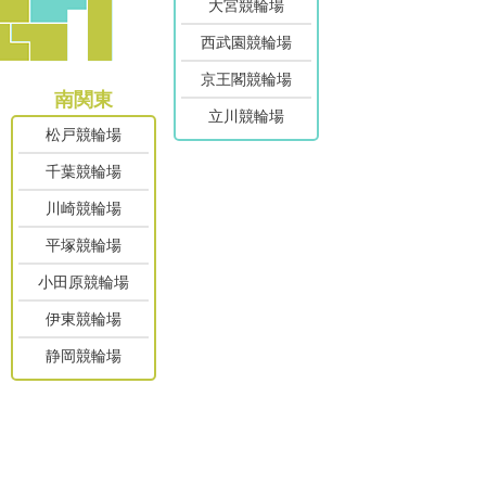
大宮競輪場
西武園競輪場
京王閣競輪場
南関東
立川競輪場
松戸競輪場
千葉競輪場
川崎競輪場
平塚競輪場
小田原競輪場
伊東競輪場
静岡競輪場