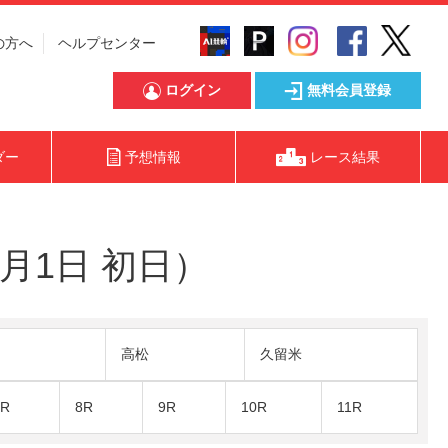
の方へ
ヘルプセンター
ログイン
無料会員登録
ダー
予想情報
レース結果
6月1日 初日）
高松
久留米
7R
8R
9R
10R
11R