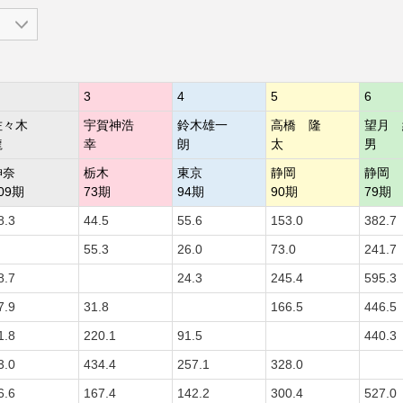
3
4
5
6
佐々木
宇賀神浩
鈴木雄一
高橋 隆
望月 
龍
幸
朗
太
男
神奈
栃木
東京
静岡
静岡
09期
73期
94期
90期
79期
8.3
44.5
55.6
153.0
382.7
55.3
26.0
73.0
241.7
8.7
24.3
245.4
595.3
7.9
31.8
166.5
446.5
1.8
220.1
91.5
440.3
3.0
434.4
257.1
328.0
6.6
167.4
142.2
300.4
527.0