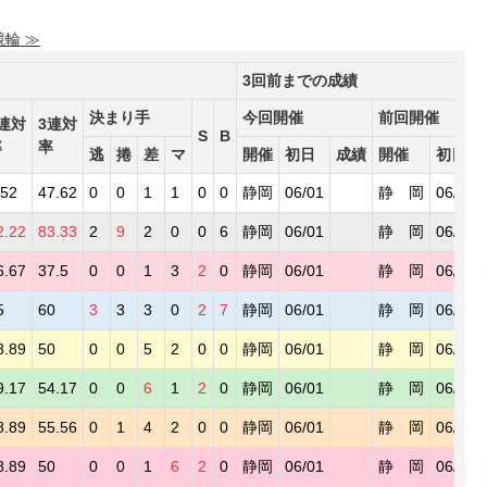
競輪 ≫
3回前までの成績
決まり手
今回開催
前回開催
連対
3連対
S
B
率
率
逃
捲
差
マ
開催
初日
成績
開催
初日
.52
47.62
0
0
1
1
0
0
静岡
06/01
静 岡
06/01
2.22
83.33
2
9
2
0
0
6
静岡
06/01
静 岡
06/01
6.67
37.5
0
0
1
3
2
0
静岡
06/01
静 岡
06/01
5
60
3
3
3
0
2
7
静岡
06/01
静 岡
06/01
8.89
50
0
0
5
2
0
0
静岡
06/01
静 岡
06/01
9.17
54.17
0
0
6
1
2
0
静岡
06/01
静 岡
06/01
8.89
55.56
0
1
4
2
0
0
静岡
06/01
静 岡
06/01
8.89
50
0
0
1
6
2
0
静岡
06/01
静 岡
06/01