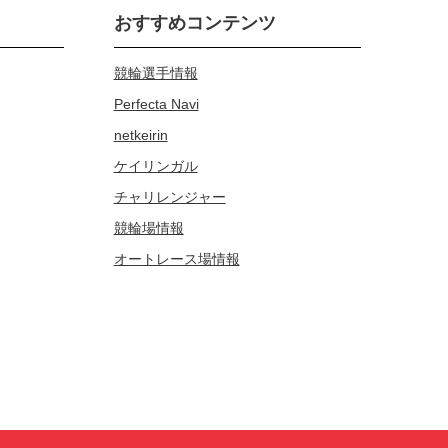
おすすめコンテンツ
競輪選手情報
Perfecta Navi
netkeirin
ケイリンガル
チャリレンジャー
競輪場情報
オートレース場情報