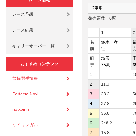
レース予想
発売票数：0票
レース結果
1
2
名
鈴木 孝
キャリーオーバー一覧
前
征
府
埼玉
おすすめコンテンツ
県
75期
6
1
1
競輪選手情報
2
11.0
Perfecta Navi
3
28.2
5
4
27.8
2
netkeirin
5
36.8
7
6
248.2
4
ケイリンガル
7
15.8
9