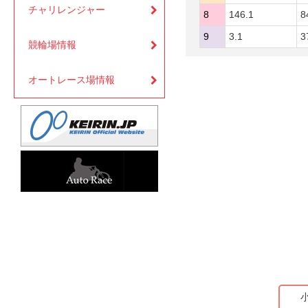
チャリレンジャー
8
146.1
8
9
3.1
3
競輪場情報
オートレース場情報