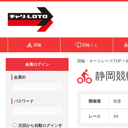
競輪
競輪くじ
競輪・オートレースTOP
>
会員ログイン
静岡競輪
会員ID
パスワード
開催場
弥彦
レース
1R
次回から自動ログインす