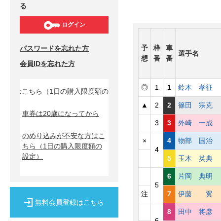
る
ログイン
予
枠
車
パスワードを忘れた方
選手名
想
番
番
会員IDを忘れた方
◎
1
1
鈴木 孝
はこちら（1日の購入限度額の設定）↓
▲
2
2
篠田 宗
車券は20歳になってから
3
3
外崎 一
のめり込みが不安な方はこ
×
4
物部 国
ちら
（1日の購入限度額の
4
設定）
5
玉木 英
6
片岡 典
5
注
7
伊藤 
無料会員登録はこちら
8
田中 将
6