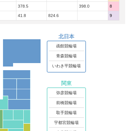
378.5
398.0
8
41.8
824.6
9
北日本
函館競輪場
青森競輪場
いわき平競輪場
関東
弥彦競輪場
前橋競輪場
取手競輪場
宇都宮競輪場