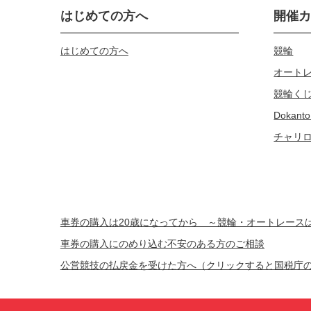
はじめての方へ
開催
はじめての方へ
競輪
オート
競輪く
Dokanto
チャリ
車券の購入は20歳になってから ～競輪・オートレー
車券の購入にのめり込む不安のある方のご相談
公営競技の払戻金を受けた方へ（クリックすると国税庁