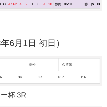
3.33
47.62
4
2
1
0
4
10
静岡
06/01
静 岡
06/01
8年6月1日 初日）
高松
久留米
7R
8R
9R
10R
11R
ー杯 3R