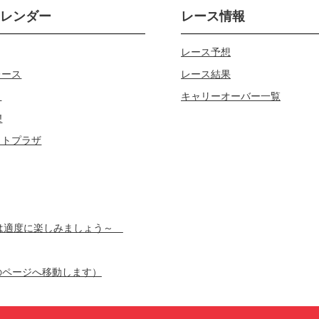
カレンダー
レース情報
レース予想
レース
レース結果
じ
キャリーオーバー一覧
!
ロトプラザ
スは適度に楽しみましょう～
のページへ移動します）