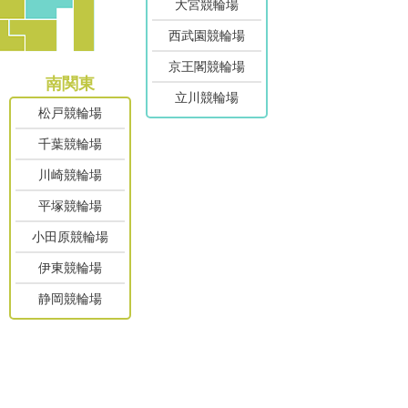
大宮競輪場
西武園競輪場
京王閣競輪場
南関東
立川競輪場
松戸競輪場
千葉競輪場
川崎競輪場
平塚競輪場
小田原競輪場
伊東競輪場
静岡競輪場