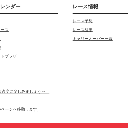
カレンダー
レース情報
レース予想
レース
レース結果
じ
キャリーオーバー一覧
!
ロトプラザ
スは適度に楽しみましょう～
のページへ移動します）