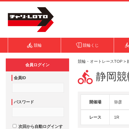
競輪
競輪くじ
競輪・オートレースTOP
>
会員ログイン
静岡競輪
会員ID
パスワード
開催場
弥彦
レース
1R
次回から自動ログインす