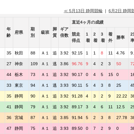
≪ 5月13日 静岡競輪
|
6月2日 静岡
直近4ヶ月の成績
年
期
脚
ギア
府県
級班
競走
1
2
3
着
2
齢
別
質
倍数
勝率
得点
着
着
着
外
吉
35
秋田
88
Ａ１
追
3.92
92.15
1
1
8
11
4.76
9
龍
27
神奈
109
Ａ１
逃
3.86
96.76
9
4
2
3
50
7
幸
44
栃木
73
Ａ１
追
3.92
90.17
0
4
5
15
0
1
朗
33
東京
94
Ａ１
逃
3.93
90.11
5
4
3
8
25
4
太
35
静岡
90
Ａ１
追
3.92
91.28
4
3
2
9
22.22
3
男
41
静岡
79
Ａ１
追
3.92
89.17
3
4
6
11
12.5
2
彦
36
宮城
87
Ａ１
追
3.85
91.94
5
2
3
8
27.78
3
昭
47
静岡
75
Ａ１
追
3.93
89.50
0
7
2
9
0
3