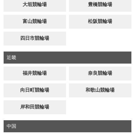
大垣競輪場
豊橋競輪場
富山競輪場
松阪競輪場
四日市競輪場
近畿
福井競輪場
奈良競輪場
向日町競輪場
和歌山競輪場
岸和田競輪場
中国