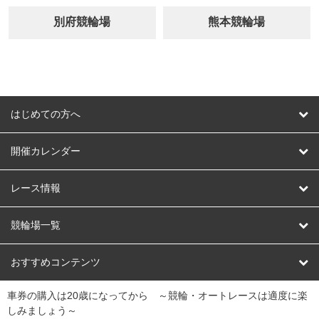
別府競輪場
熊本競輪場
はじめての方へ
はじめての方へ
開催カレンダー
競輪
レース情報
オートレース
レース予想
競輪場一覧
競輪くじ
レース結果
北日本
函館競輪場
青森競輪場
いわき平競輪場
おすすめコンテンツ
車券の購入は20歳になってから ～競輪・オートレースは適度に楽
Dokanto!
キャリーオーバー一覧
関
競輪選手情報
弥彦競輪場
前橋競輪場
取手競輪場
宇都宮競輪場
しみましょう～
東