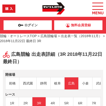
ログイン
無料会員登録
競輪・オートレースTOP
>
広島競輪場
>
出走表一覧（2018年11月）
>
2018年11月22日 最終日 3R
広島競輪 出走表詳細（3R 2018年11月22日
最終日）
開催場
前橋
西武園
静岡
岐阜
広島
小倉
武雄
レース
1R
2R
3R
4R
5R
6R
7R