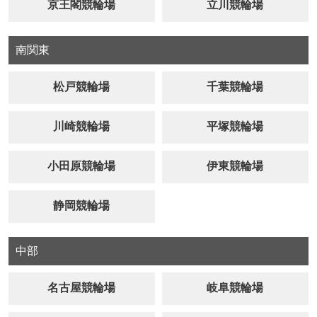
京王閣競輪場
立川競輪場
南関東
松戸競輪場
千葉競輪場
川崎競輪場
平塚競輪場
小田原競輪場
伊東競輪場
静岡競輪場
中部
名古屋競輪場
岐阜競輪場