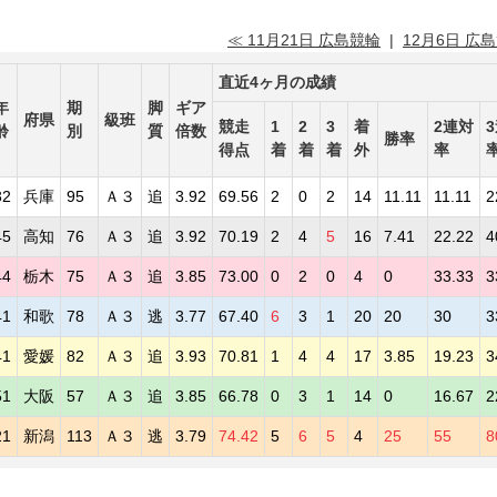
≪ 11月21日 広島競輪
|
12月6日 広
直近4ヶ月の成績
年
期
脚
ギア
府県
級班
競走
1
2
3
着
2連対
齢
別
質
倍数
勝率
得点
着
着
着
外
率
32
兵庫
95
Ａ３
追
3.92
69.56
2
0
2
14
11.11
11.11
2
45
高知
76
Ａ３
追
3.92
70.19
2
4
5
16
7.41
22.22
4
44
栃木
75
Ａ３
追
3.85
73.00
0
2
0
4
0
33.33
3
41
和歌
78
Ａ３
逃
3.77
67.40
6
3
1
20
20
30
3
41
愛媛
82
Ａ３
追
3.93
70.81
1
4
4
17
3.85
19.23
3
51
大阪
57
Ａ３
追
3.85
66.78
0
3
1
14
0
16.67
2
21
新潟
113
Ａ３
逃
3.79
74.42
5
6
5
4
25
55
8