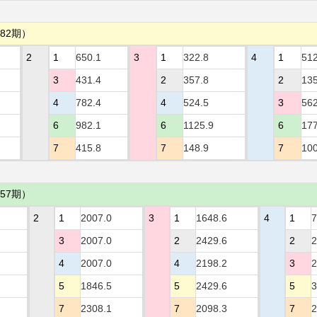
82期）
2
1
650.1
3
1
322.8
4
1
512
3
431.4
2
357.8
2
135
4
782.4
4
524.5
3
562
6
982.1
6
1125.9
6
177
7
415.8
7
148.9
7
100
57期）
2
1
2007.0
3
1
1648.6
4
1
7
3
2007.0
2
2429.6
2
2
4
2007.0
4
2198.2
3
2
5
1846.5
5
2429.6
5
3
7
2308.1
7
2098.3
7
2