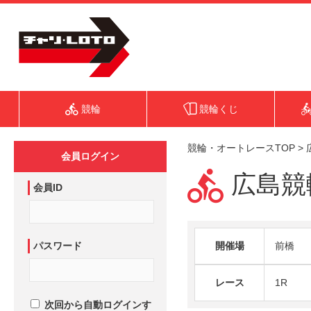
競輪
競輪くじ
競輪・オートレースTOP
>
会員ログイン
広島競輪
会員ID
パスワード
開催場
前橋
レース
1R
次回から自動ログインす