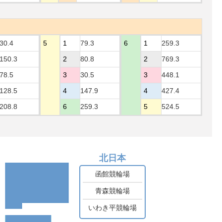
30.4
5
1
79.3
6
1
259.3
150.3
2
80.8
2
769.3
78.5
3
30.5
3
448.1
128.5
4
147.9
4
427.4
208.8
6
259.3
5
524.5
北日本
函館競輪場
青森競輪場
いわき平競輪場