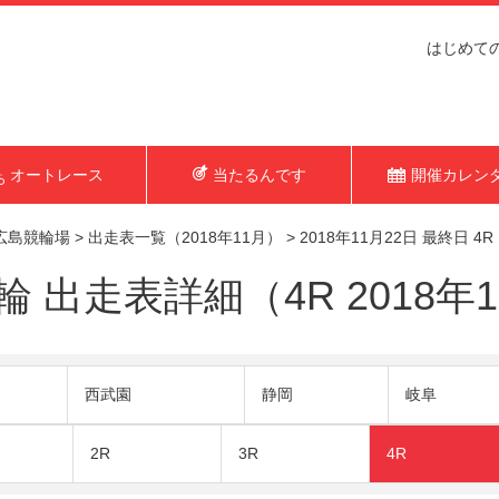
はじめて
オートレース
当たるんです
開催カレン
広島競輪場
>
出走表一覧（2018年11月）
>
2018年11月22日 最終日 4R
 出走表詳細（4R 2018年1
西武園
静岡
岐阜
2R
3R
4R