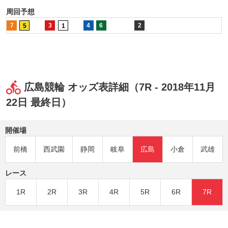
周回予想
7
3
4
6
2
5
1
広島競輪 オッズ表詳細（7R - 2018年11月
22日 最終日）
開催場
前橋
西武園
静岡
岐阜
広島
小倉
武雄
レース
1R
2R
3R
4R
5R
6R
7R