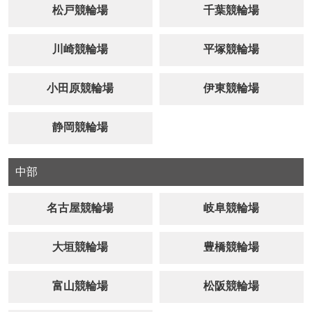
松戸競輪場
千葉競輪場
川崎競輪場
平塚競輪場
小田原競輪場
伊東競輪場
静岡競輪場
中部
名古屋競輪場
岐阜競輪場
大垣競輪場
豊橋競輪場
富山競輪場
松阪競輪場