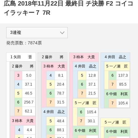
広島 2018年11月22日 最終日 チ決勝 F2 コイコ
イラッキー７ 7R
発売票数：7874票
1 矢田 晋
2 藤井 將
3 柿本 大貴
4 井田 晶之
2 藤井 將
3 柿本 大貴
4 井田 晶之
5 一ノ瀬 匠
3
5.0
4
8.1
5
12.8
6
137.3
4
37.1
5
20.4
6
37.1
7
85.5
5
46.5
6
78.7
7
21.5
6 中畑 利英
6
256.7
7
31.5
5 一ノ瀬 匠
7
105.4
7
62.1
4 井田 晶之
6
105.4
3 柿本 大貴
5
48.4
7
30.1
5 一ノ瀬 匠
4
4.4
6
88.1
6 中畑 利英
6 中畑 利英