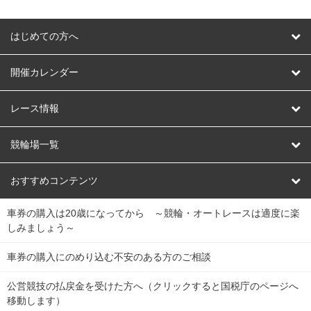
はじめての方へ
はじめての方へ
開催カレンダー
競輪
レース情報
オートレース
レース予想
競輪場一覧
競輪くじ
レース結果
北日本
函館競輪場
青森競輪場
いわき平競輪場
おすすめコンテンツ
車券の購入は20歳になってから ～競輪・オートレースは適度に楽
Dokanto!
キャリーオーバー一覧
関
競輪選手情報
弥彦競輪場
前橋競輪場
取手競輪場
宇都宮競輪場
しみましょう～
東
大宮競輪場
西武園競輪場
京王閣競輪場
立川競輪場
チャリロトプラザ
Perfecta Navi
車券の購入にのめり込む不安のある方のご相談
南
松戸競輪場
千葉競輪場
川崎競輪場
平塚競輪場
公営競技の払戻金を受けた方へ（クリックすると国税庁のページへ
netkeirin
関
移動します）
小田原競輪場
伊東競輪場
静岡競輪場
東