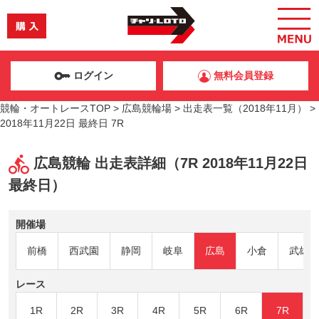
ログイン
無料会員登録
競輪・オートレースTOP
>
広島競輪場
>
出走表一覧（2018年11月）
>
2018年11月22日 最終日 7R
広島競輪 出走表詳細（7R 2018年11月22日
最終日）
開催場
前橋
西武園
静岡
岐阜
広島
小倉
武雄
レース
1R
2R
3R
4R
5R
6R
7R