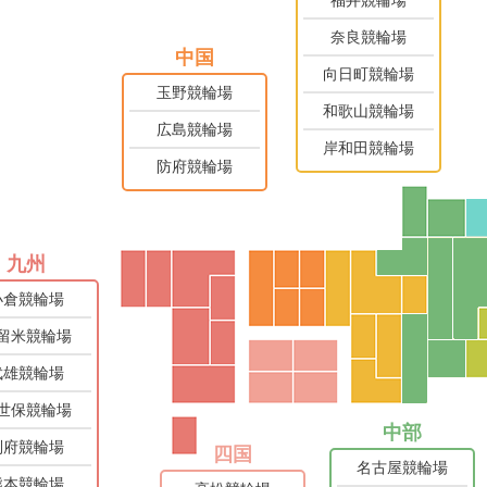
奈良競輪場
中国
向日町競輪場
玉野競輪場
和歌山競輪場
広島競輪場
岸和田競輪場
防府競輪場
九州
小倉競輪場
留米競輪場
武雄競輪場
世保競輪場
中部
別府競輪場
四国
名古屋競輪場
熊本競輪場