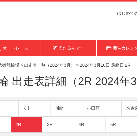
はじめて
オートレース
当たるんです
開催カレン
武雄競輪場
>
出走表一覧（2024年3月）
>
2024年3月10日 最終日 2R
 出走表詳細（2R 2024年
立川
川崎
小田原
名古
2R
3R
4R
5R