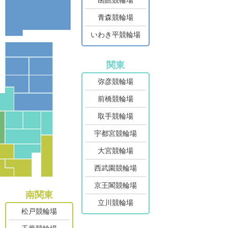
青森競輪場
いわき平競輪場
関東
弥彦競輪場
前橋競輪場
取手競輪場
宇都宮競輪場
大宮競輪場
西武園競輪場
京王閣競輪場
南関東
立川競輪場
松戸競輪場