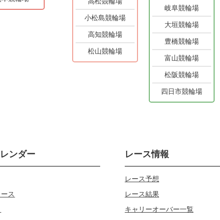
高松競輪場
岐阜競輪場
小松島競輪場
大垣競輪場
高知競輪場
豊橋競輪場
松山競輪場
富山競輪場
松阪競輪場
四日市競輪場
カレンダー
レース情報
レース予想
レース
レース結果
じ
キャリーオーバー一覧