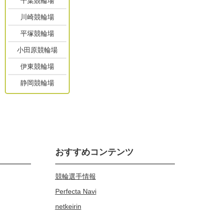
千葉競輪場
川崎競輪場
平塚競輪場
小田原競輪場
伊東競輪場
静岡競輪場
おすすめコンテンツ
競輪選手情報
Perfecta Navi
netkeirin