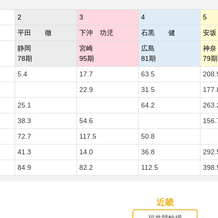
2
3
4
5
平田 徹
下沖 功児
石黒 健
安坂
静岡
宮崎
広島
神奈
78期
95期
81期
79期
5.4
17.7
63.5
208.
22.9
31.5
177.
25.1
64.2
263.
38.3
54.6
156.
72.7
117.5
50.8
41.3
14.0
36.8
292.
84.9
82.2
112.5
398.
近畿
福井競輪場