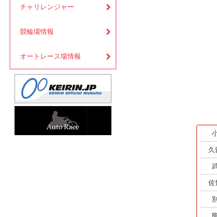
チャリレンジャー
競輪場情報
オートレース場情報
久
佐