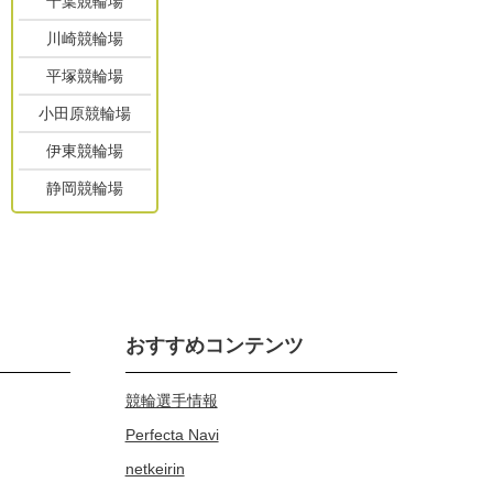
千葉競輪場
川崎競輪場
平塚競輪場
小田原競輪場
伊東競輪場
静岡競輪場
おすすめコンテンツ
競輪選手情報
Perfecta Navi
netkeirin