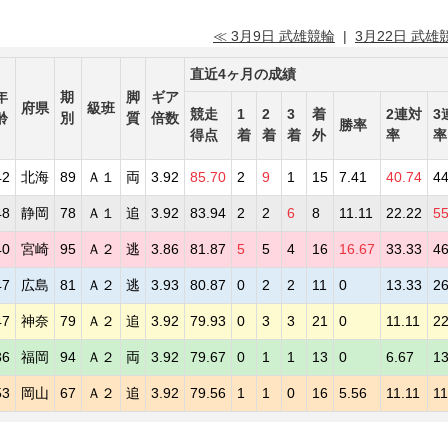
≪ 3月9日 武雄競輪
|
3月22日 武雄
直近4ヶ月の成績
年
期
脚
ギア
府県
級班
競走
1
2
3
着
2連対
3
齢
別
質
倍数
勝率
得点
着
着
着
外
率
率
42
北海
89
Ａ１
両
3.92
85.70
2
9
1
15
7.41
40.74
44
48
静岡
78
Ａ１
追
3.92
83.94
2
2
6
8
11.11
22.22
55
40
宮崎
95
Ａ２
逃
3.86
81.87
5
5
4
16
16.67
33.33
46
47
広島
81
Ａ２
逃
3.93
80.87
0
2
2
11
0
13.33
26
47
神奈
79
Ａ２
追
3.92
79.93
0
3
3
21
0
11.11
22
36
福岡
94
Ａ２
両
3.92
79.67
0
1
1
13
0
6.67
13
53
岡山
67
Ａ２
追
3.92
79.56
1
1
0
16
5.56
11.11
11