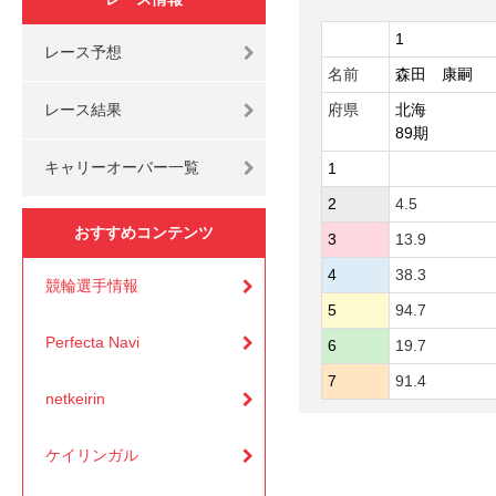
1
レース予想
名前
森田 康嗣
レース結果
府県
北海
89期
キャリーオーバー一覧
1
2
4.5
おすすめコンテンツ
3
13.9
4
38.3
競輪選手情報
5
94.7
Perfecta Navi
6
19.7
7
91.4
netkeirin
ケイリンガル