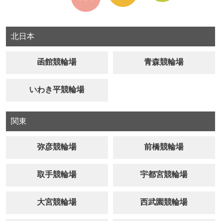
北日本
函館競輪場
青森競輪場
いわき平競輪場
関東
弥彦競輪場
前橋競輪場
取手競輪場
宇都宮競輪場
大宮競輪場
西武園競輪場