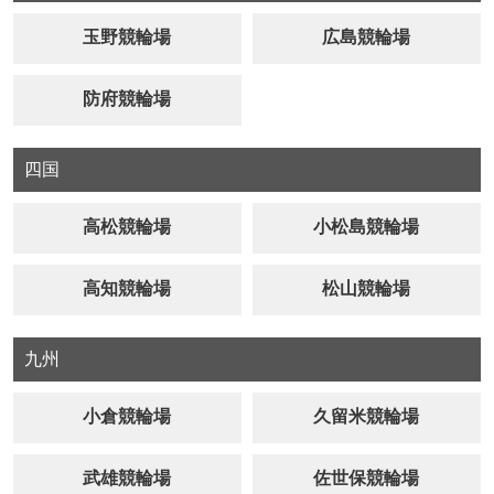
玉野競輪場
広島競輪場
防府競輪場
四国
高松競輪場
小松島競輪場
高知競輪場
松山競輪場
九州
小倉競輪場
久留米競輪場
武雄競輪場
佐世保競輪場