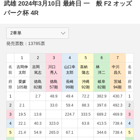
武雄 2024年3月10日 最終日 一 般 F2 オッズ
パーク杯 4R
発売票数：13785票
1
2
3
4
5
6
7
名
吉岡伸
吉岡
川口
山口幸
喜納
林
中川
名
前
太郎
篤志
秀人
太郎
隆志
洋二
昌久
前
府
愛媛
徳島
徳島
長崎
沖縄
岐阜
茨城
府
県
105期
82期
57期
99期
92期
82期
94期
県
1
2.7
48.9
49.4
72.2
382.9
430.7
1
2
2.1
33.0
59.4
88.3
397.6
492.3
2
3
19.5
13.8
224.7
333.5
689.2
469.9
3
4
22.1
40.3
323.0
63.8
413.5
738.4
4
5
21.4
54.9
265.0
67.1
344.6
738.4
5