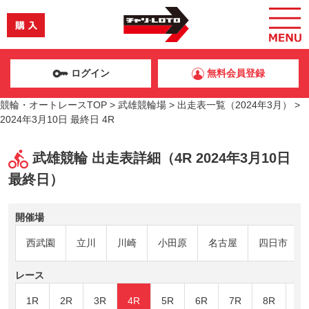
ログイン
無料会員登録
競輪・オートレースTOP
>
武雄競輪場
>
出走表一覧（2024年3月）
>
2024年3月10日 最終日 4R
武雄競輪 出走表詳細（4R 2024年3月10日
最終日）
開催場
西武園
立川
川崎
小田原
名古屋
四日市
レース
1R
2R
3R
4R
5R
6R
7R
8R
9R