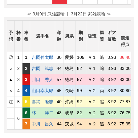
≪ 3月9日 武雄競輪
|
3月22日 武雄競輪 ≫
予
枠
車
年
期
脚
ギア
選手名
府県
級班
競走
1
想
番
番
齢
別
質
倍数
得点
◎
1
1
吉岡伸太郎
30
愛媛
105
Ａ１
逃
3.93
86.48
4
○
2
2
吉岡 篤志
44
徳島
82
Ａ１
追
3.93
83.00
1
▲
3
3
川口 秀人
57
徳島
57
Ａ２
追
3.92
83.00
0
×
4
4
山口幸太郎
45
長崎
99
Ａ２
両
3.92
80.80
0
注
5
5
喜納 隆志
40
沖縄
92
Ａ２
追
3.92
77.87
1
6
林 洋二
48
岐阜
82
Ａ２
追
3.92
76.75
0
6
7
中川 昌久
44
茨城
94
Ａ２
追
3.92
75.35
0