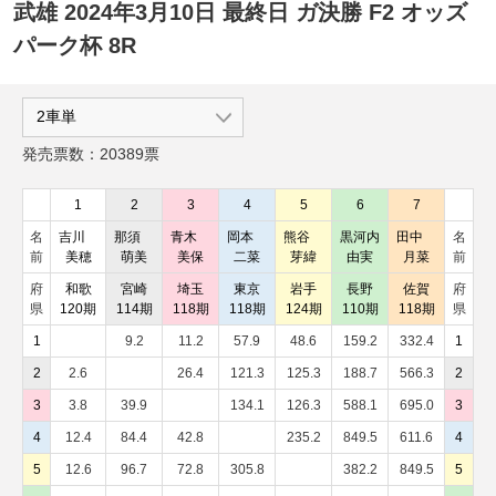
武雄 2024年3月10日 最終日 ガ決勝 F2 オッズ
パーク杯 8R
発売票数：20389票
1
2
3
4
5
6
7
名
吉川
那須
青木
岡本
熊谷
黒河内
田中
名
前
美穂
萌美
美保
二菜
芽緯
由実
月菜
前
府
和歌
宮崎
埼玉
東京
岩手
長野
佐賀
府
県
120期
114期
118期
118期
124期
110期
118期
県
1
9.2
11.2
57.9
48.6
159.2
332.4
1
2
2.6
26.4
121.3
125.3
188.7
566.3
2
3
3.8
39.9
134.1
126.3
588.1
695.0
3
4
12.4
84.4
42.8
235.2
849.5
611.6
4
5
12.6
96.7
72.8
305.8
382.2
849.5
5