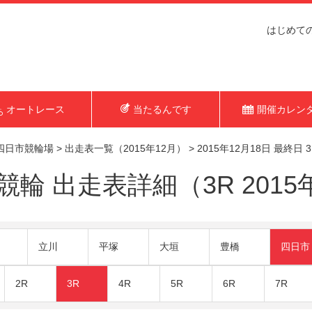
はじめて
オートレース
当たるんです
開催カレン
四日市競輪場
>
出走表一覧（2015年12月）
>
2015年12月18日 最終日 3
輪 出走表詳細（3R 2015
立川
平塚
大垣
豊橋
四日市
2R
3R
4R
5R
6R
7R