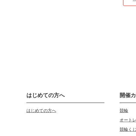
はじめての方へ
開催
はじめての方へ
競輪
オート
競輪く