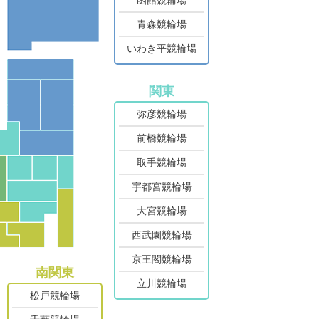
青森競輪場
いわき平競輪場
関東
弥彦競輪場
前橋競輪場
取手競輪場
宇都宮競輪場
大宮競輪場
西武園競輪場
京王閣競輪場
南関東
立川競輪場
松戸競輪場