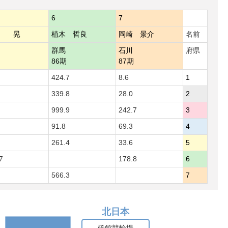
6
7
部 晃
植木 哲良
岡崎 景介
名前
城
群馬
石川
府県
86期
87期
424.7
8.6
1
339.8
28.0
2
999.9
242.7
3
91.8
69.3
4
261.4
33.6
5
7
178.8
6
566.3
7
北日本
函館競輪場