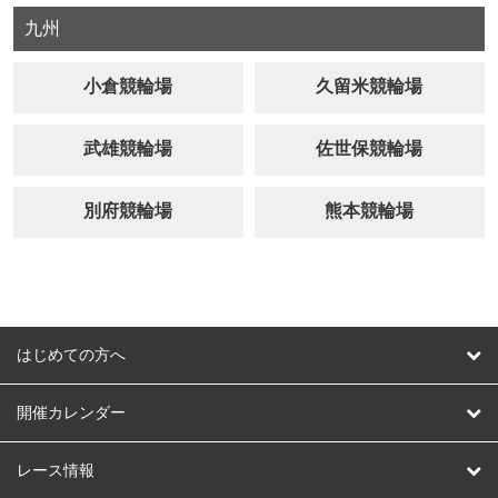
九州
小倉競輪場
久留米競輪場
武雄競輪場
佐世保競輪場
別府競輪場
熊本競輪場
はじめての方へ
はじめての方へ
開催カレンダー
競輪
レース情報