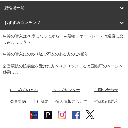
オートレース
レース予想
競輪場一覧
競輪くじ
レース結果
北日本
函館競輪場
青森競輪場
いわき平競輪場
おすすめコンテンツ
車券の購入は20歳になってから ～競輪・オートレースは適度に楽
Dokanto!
キャリーオーバー一覧
関
競輪選手情報
弥彦競輪場
前橋競輪場
取手競輪場
宇都宮競輪場
しみましょう～
東
大宮競輪場
西武園競輪場
京王閣競輪場
立川競輪場
チャリロトプラザ
Perfecta Navi
車券の購入にのめり込む不安のある方のご相談
南
松戸競輪場
千葉競輪場
川崎競輪場
平塚競輪場
公営競技の払戻金を受けた方へ（クリックすると国税庁のページへ
netkeirin
関
移動します）
小田原競輪場
伊東競輪場
静岡競輪場
東
ケイリンガル
中
名古屋競輪場
岐阜競輪場
大垣競輪場
豊橋競輪場
はじめての方へ
ヘルプセンター
お問い合わせ
部
チャリレンジャー
富山競輪場
松阪競輪場
四日市競輪場
会員規約
会社概要
個人情報について
推奨動作環境
競輪場情報
近
福井競輪場
奈良競輪場
向日町競輪場
和歌山競輪場
畿
岸和田競輪場
オートレース場情報