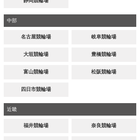
静岡競輪場
中部
名古屋競輪場
岐阜競輪場
大垣競輪場
豊橋競輪場
富山競輪場
松阪競輪場
四日市競輪場
近畿
福井競輪場
奈良競輪場