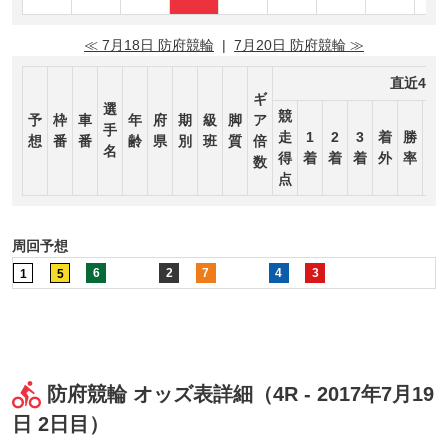
≪ 7月18日 防府競輪
|
7月20日 防府競輪 ≫
直近4ヶ
ギ
選
競
2
予
枠
車
年
府
期
級
脚
ア
手
走
1
2
3
着
勝
連
想
番
番
齢
県
別
班
質
倍
名
得
着
着
着
外
率
対
数
点
率
周回予想
6
2
7
4
3
1
5
防府競輪 オッズ表詳細（4R - 2017年7月19
日 2日目）