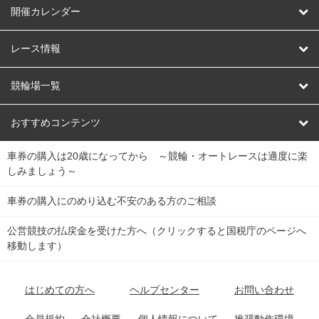
はじめての方へ
開催カレンダー
競輪
レース情報
オートレース
レース予想
競輪場一覧
競輪くじ
レース結果
北日本
函館競輪場
青森競輪場
いわき平競輪場
おすすめコンテンツ
車券の購入は20歳になってから ～競輪・オートレースは適度に楽
Dokanto!
キャリーオーバー一覧
関
競輪選手情報
弥彦競輪場
前橋競輪場
取手競輪場
宇都宮競輪場
しみましょう～
東
大宮競輪場
西武園競輪場
京王閣競輪場
立川競輪場
チャリロトプラザ
Perfecta Navi
車券の購入にのめり込む不安のある方のご相談
南
松戸競輪場
千葉競輪場
川崎競輪場
平塚競輪場
公営競技の払戻金を受けた方へ（クリックすると国税庁のページへ
netkeirin
関
移動します）
小田原競輪場
伊東競輪場
静岡競輪場
東
ケイリンガル
中
名古屋競輪場
岐阜競輪場
大垣競輪場
豊橋競輪場
はじめての方へ
ヘルプセンター
お問い合わせ
部
チャリレンジャー
富山競輪場
松阪競輪場
四日市競輪場