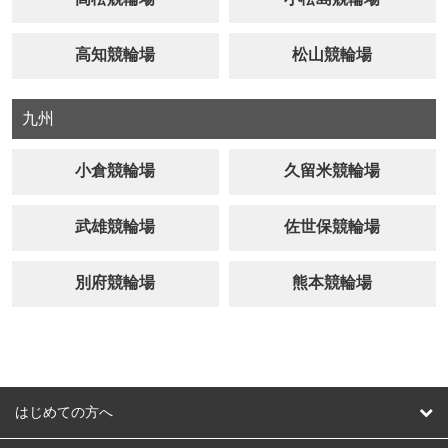
高知競輪場
松山競輪場
九州
小倉競輪場
久留米競輪場
武雄競輪場
佐世保競輪場
別府競輪場
熊本競輪場
はじめての方へ