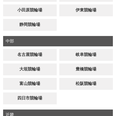
小田原競輪場
伊東競輪場
静岡競輪場
中部
名古屋競輪場
岐阜競輪場
大垣競輪場
豊橋競輪場
富山競輪場
松阪競輪場
四日市競輪場
近畿