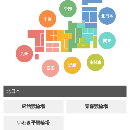
中部
北日本
中国
関東
九州
南関東
近畿
四国
北日本
函館競輪場
青森競輪場
いわき平競輪場