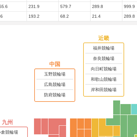
65.6
231.9
579.7
289.8
999.9
.6
193.2
68.2
21.4
289.8
近畿
福井競輪場
奈良競輪場
中国
向日町競輪場
玉野競輪場
和歌山競輪場
広島競輪場
岸和田競輪場
防府競輪場
九州
小倉競輪場