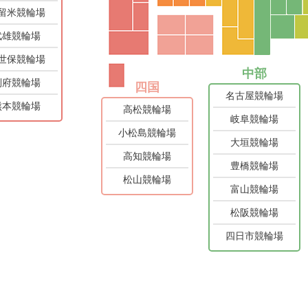
留米競輪場
武雄競輪場
世保競輪場
中部
別府競輪場
四国
名古屋競輪場
熊本競輪場
高松競輪場
岐阜競輪場
小松島競輪場
大垣競輪場
高知競輪場
豊橋競輪場
松山競輪場
富山競輪場
松阪競輪場
四日市競輪場