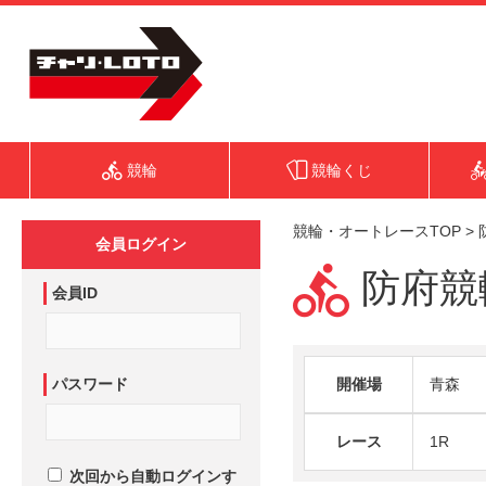
競輪
競輪くじ
競輪・オートレースTOP
>
会員ログイン
防府競輪
会員ID
パスワード
開催場
青森
レース
1R
次回から自動ログインす