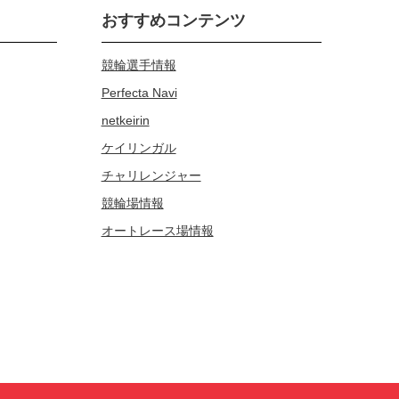
おすすめコンテンツ
競輪選手情報
Perfecta Navi
netkeirin
ケイリンガル
チャリレンジャー
競輪場情報
オートレース場情報