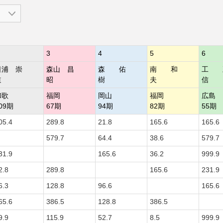
3
4
5
6
日浦 崇
森山 昌
森 佑
南 和
工 
道
昭
樹
夫
信
和歌
福岡
岡山
福岡
広島
09期
67期
94期
82期
55期
05.4
289.8
21.8
165.6
165.6
579.7
64.4
38.6
579.7
31.9
165.6
36.2
999.9
2.8
289.8
165.6
231.9
6.3
128.8
96.6
165.6
65.6
386.5
128.8
386.5
9.9
115.9
52.7
8.5
999.9