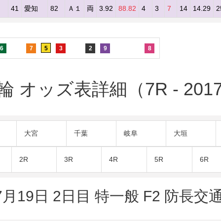
郎
41
愛知
82
Ａ１
両
3.92
88.82
4
3
7
14
14.29
2
6
7
5
3
2
9
8
 オッズ表詳細（7R - 201
大宮
千葉
岐阜
大垣
2R
3R
4R
5R
6R
7月19日 2日目 特一般 F2 防長交通