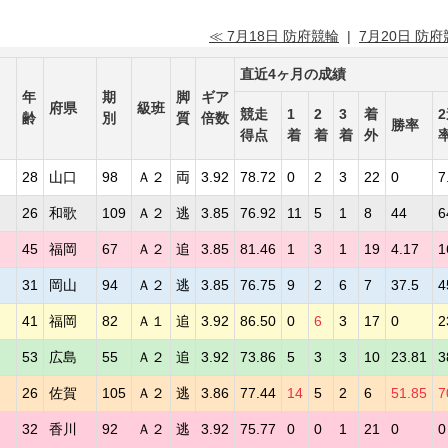
≪ 7月18日 防府競輪
|
7月20日 防府
直近4ヶ月の成績
年
期
脚
ギア
府県
級班
競走
1
2
3
着
齢
別
質
倍数
勝率
得点
着
着
着
外
治
28
山口
98
Ａ２
両
3.92
78.72
0
2
3
22
0
7
道
26
和歌
109
Ａ２
逃
3.85
76.92
11
5
1
8
44
6
昭
45
福岡
67
Ａ２
追
3.85
81.46
1
3
1
19
4.17
1
樹
31
岡山
94
Ａ２
逃
3.85
76.75
9
2
6
7
37.5
4
夫
41
福岡
82
Ａ１
追
3.92
86.50
0
6
3
17
0
2
信
53
広島
55
Ａ２
追
3.92
73.86
5
3
3
10
23.81
3
郎
26
佐賀
105
Ａ２
逃
3.86
77.44
14
5
2
6
51.85
7
務
32
香川
92
Ａ２
逃
3.92
75.77
0
0
1
21
0
0