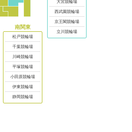
大宮競輪場
西武園競輪場
京王閣競輪場
南関東
立川競輪場
松戸競輪場
千葉競輪場
川崎競輪場
平塚競輪場
小田原競輪場
伊東競輪場
静岡競輪場