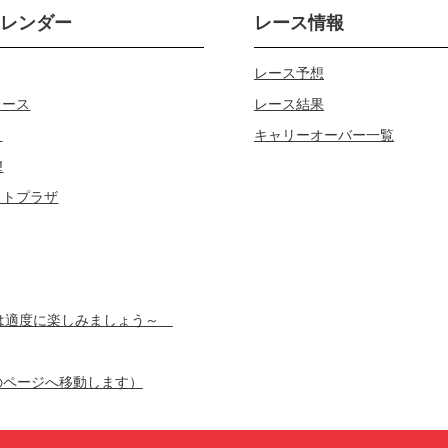
カレンダー
レース情報
レース予想
レース
レース結果
じ
キャリーオーバー一覧
!
ロトプラザ
スは適度に楽しみましょう～
のページへ移動します）