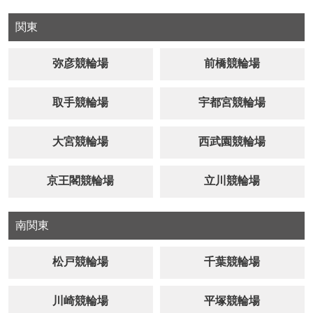
関東
弥彦競輪場
前橋競輪場
取手競輪場
宇都宮競輪場
大宮競輪場
西武園競輪場
京王閣競輪場
立川競輪場
南関東
松戸競輪場
千葉競輪場
川崎競輪場
平塚競輪場