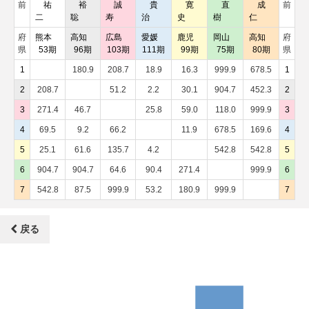
前
祐
裕
誠
貴
寛
直
成
前
二
聡
寿
治
史
樹
仁
府
熊本
高知
広島
愛媛
鹿児
岡山
高知
府
県
53期
96期
103期
111期
99期
75期
80期
県
1
180.9
208.7
18.9
16.3
999.9
678.5
1
2
208.7
51.2
2.2
30.1
904.7
452.3
2
3
271.4
46.7
25.8
59.0
118.0
999.9
3
4
69.5
9.2
66.2
11.9
678.5
169.6
4
5
25.1
61.6
135.7
4.2
542.8
542.8
5
6
904.7
904.7
64.6
90.4
271.4
999.9
6
7
542.8
87.5
999.9
53.2
180.9
999.9
7
戻る