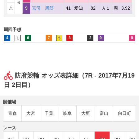
6
△
9
宮司 周郎
41
愛知
82
Ａ１
両
3.92
88
周回予想
4
6
7
3
2
9
8
1
5
防府競輪 オッズ表詳細（7R - 2017年7月19
日 2日目）
開催場
青森
大宮
千葉
岐阜
大垣
富山
向日町
レース