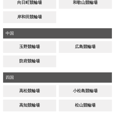
向日町競輪場
和歌山競輪場
岸和田競輪場
中国
玉野競輪場
広島競輪場
防府競輪場
四国
高松競輪場
小松島競輪場
高知競輪場
松山競輪場