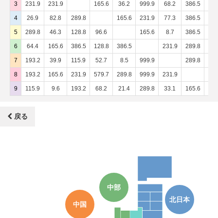
3
231.9
231.9
165.6
36.2
999.9
68.2
386.5
57
4
26.9
82.8
289.8
165.6
231.9
77.3
386.5
44
5
289.8
46.3
128.8
96.6
165.6
8.7
386.5
13
6
64.4
165.6
386.5
128.8
386.5
231.9
289.8
52
7
193.2
39.9
115.9
52.7
8.5
999.9
289.8
23
8
193.2
165.6
231.9
579.7
289.8
999.9
231.9
82
9
115.9
9.6
193.2
68.2
21.4
289.8
33.1
165.6
戻る
中部
北日本
中国