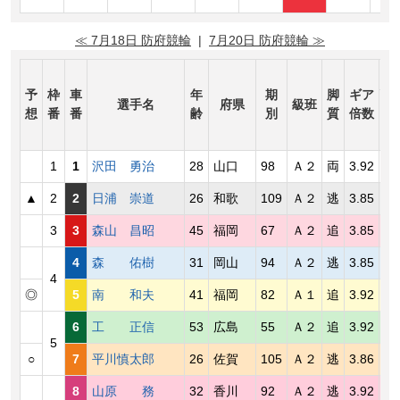
≪ 7月18日 防府競輪
|
7月20日 防府競輪 ≫
予
枠
車
年
期
脚
ギア
選手名
府県
級班
競
想
番
番
齢
別
質
倍数
得
1
1
沢田 勇治
28
山口
98
Ａ２
両
3.92
78
▲
2
2
日浦 崇道
26
和歌
109
Ａ２
逃
3.85
76
3
3
森山 昌昭
45
福岡
67
Ａ２
追
3.85
81
4
森 佑樹
31
岡山
94
Ａ２
逃
3.85
76
4
◎
5
南 和夫
41
福岡
82
Ａ１
追
3.92
86
6
工 正信
53
広島
55
Ａ２
追
3.92
73
5
○
7
平川慎太郎
26
佐賀
105
Ａ２
逃
3.86
77
8
山原 務
32
香川
92
Ａ２
逃
3.92
75