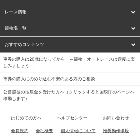
競輪
レース情報
オートレース
レース予想
競輪場一覧
競輪くじ
レース結果
北日本
函館競輪場
青森競輪場
いわき平競輪場
おすすめコンテンツ
車券の購入は20歳になってから ～競輪・オートレースは適度に楽
Dokanto!
キャリーオーバー一覧
関
競輪選手情報
弥彦競輪場
前橋競輪場
取手競輪場
宇都宮競輪場
しみましょう～
東
大宮競輪場
西武園競輪場
京王閣競輪場
立川競輪場
チャリロトプラザ
Perfecta Navi
車券の購入にのめり込む不安のある方のご相談
南
松戸競輪場
千葉競輪場
川崎競輪場
平塚競輪場
公営競技の払戻金を受けた方へ（クリックすると国税庁のページへ
netkeirin
関
移動します）
小田原競輪場
伊東競輪場
静岡競輪場
東
ケイリンガル
中
名古屋競輪場
岐阜競輪場
大垣競輪場
豊橋競輪場
はじめての方へ
ヘルプセンター
お問い合わせ
部
チャリレンジャー
富山競輪場
松阪競輪場
四日市競輪場
会員規約
会社概要
個人情報について
推奨動作環境