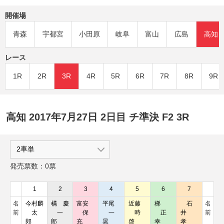
開催場
青森
宇都宮
小田原
岐阜
富山
広島
高知
レース
1R
2R
3R
4R
5R
6R
7R
8R
9R
高知 2017年7月27日 2日目 チ準決 F2 3R
発売票数：0票
1
2
3
4
5
6
7
名
今村麟
橘 慶
富安
平尾
近藤
梯
石
名
前
太
一
保
一
時
正
井
前
郎
郎
充
晃
啓
幸
孝