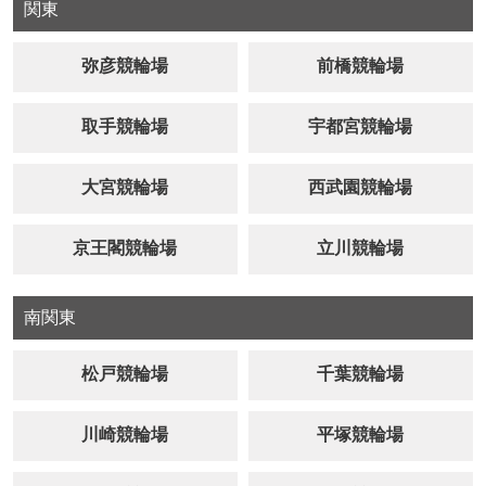
関東
弥彦競輪場
前橋競輪場
取手競輪場
宇都宮競輪場
大宮競輪場
西武園競輪場
京王閣競輪場
立川競輪場
南関東
松戸競輪場
千葉競輪場
川崎競輪場
平塚競輪場