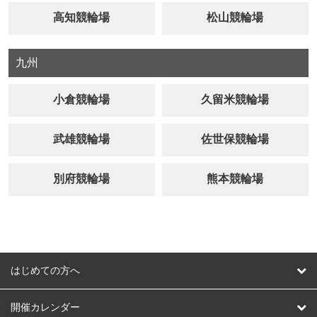
高知競輪場
松山競輪場
九州
小倉競輪場
久留米競輪場
武雄競輪場
佐世保競輪場
別府競輪場
熊本競輪場
はじめての方へ
はじめての方へ
開催カレンダー