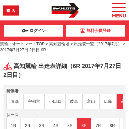
ログイン
無料会員登録
競輪・オートレースTOP
>
高知競輪場
>
出走表一覧（2017年7月）
>
2017年7月27日 2日目 6R
高知競輪 出走表詳細（6R 2017年7月27日
2日目）
開催場
青森
宇都宮
小田原
岐阜
富山
広島
高知
レース
1R
2R
3R
4R
5R
6R
7R
8R
9R