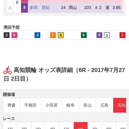
6
△
9
多田 晃紀
24
岡山
103
Ａ２
逃
3.85
84
周回予想
2
8
4
7
6
9
3
5
1
高知競輪 オッズ表詳細（6R - 2017年7月27
日 2日目）
開催場
青森
宇都宮
小田原
岐阜
富山
広島
高知
レース