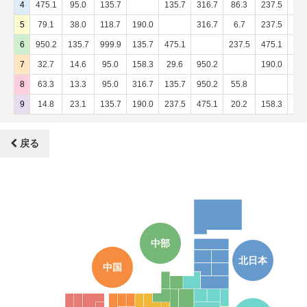
4
475.1
95.0
135.7
135.7
316.7
86.3
237.5
95
5
79.1
38.0
118.7
190.0
316.7
6.7
237.5
135
6
950.2
135.7
999.9
135.7
475.1
237.5
475.1
190
7
32.7
14.6
95.0
158.3
29.6
950.2
190.0
45
8
63.3
13.3
95.0
316.7
135.7
950.2
55.8
63
9
14.8
23.1
135.7
190.0
237.5
475.1
20.2
158.3
戻る
中部
北日本
中国