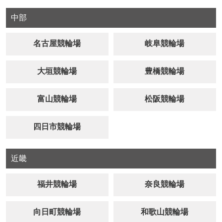
中部
名古屋競輪場
岐阜競輪場
大垣競輪場
豊橋競輪場
富山競輪場
松阪競輪場
四日市競輪場
近畿
福井競輪場
奈良競輪場
向日町競輪場
和歌山競輪場