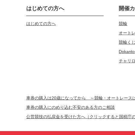
はじめての方へ
開催
はじめての方へ
競輪
オート
競輪く
Dokanto
チャリ
車券の購入は20歳になってから ～競輪・オートレー
車券の購入にのめり込む不安のある方のご相談
公営競技の払戻金を受けた方へ（クリックすると国税庁