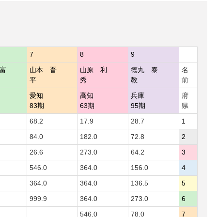
7
8
9
富
山本 晋
山原 利
徳丸 泰
名
平
秀
教
前
愛知
高知
兵庫
府
83期
63期
95期
県
68.2
17.9
28.7
1
84.0
182.0
72.8
2
26.6
273.0
64.2
3
546.0
364.0
156.0
4
364.0
364.0
136.5
5
999.9
364.0
273.0
6
546.0
78.0
7