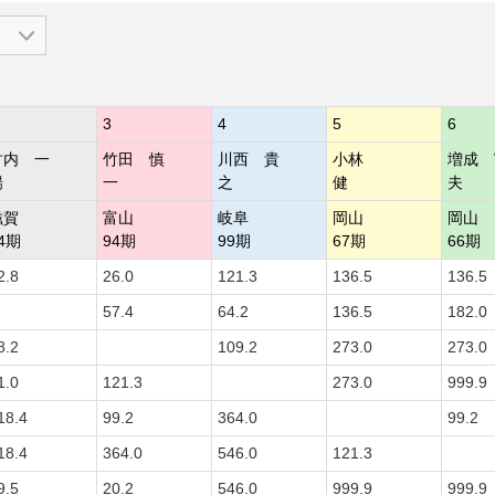
3
4
5
6
竹内 一
竹田 慎
川西 貴
小林
増成 
暢
一
之
健
夫
滋賀
富山
岐阜
岡山
岡山
4期
94期
99期
67期
66期
2.8
26.0
121.3
136.5
136.5
57.4
64.2
136.5
182.0
8.2
109.2
273.0
273.0
1.0
121.3
273.0
999.9
18.4
99.2
364.0
99.2
18.4
364.0
546.0
121.3
9.5
20.2
546.0
999.9
999.9