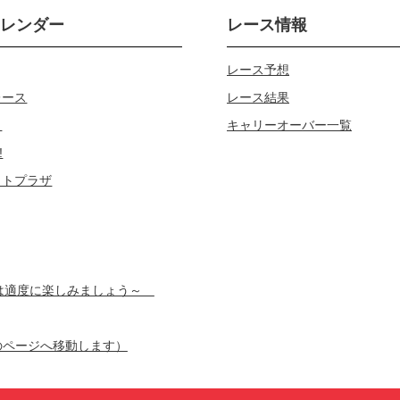
カレンダー
レース情報
レース予想
レース
レース結果
じ
キャリーオーバー一覧
!
ロトプラザ
スは適度に楽しみましょう～
のページへ移動します）