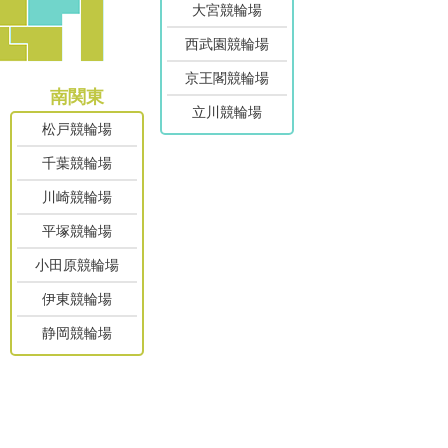
大宮競輪場
西武園競輪場
京王閣競輪場
南関東
立川競輪場
松戸競輪場
千葉競輪場
川崎競輪場
平塚競輪場
小田原競輪場
伊東競輪場
静岡競輪場