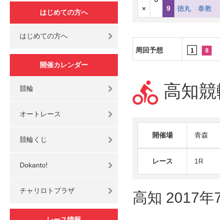
×
9
徳丸 泰
はじめての方へ
はじめての方へ
周回予想
1
8
開催カレンダー
高知競輪
競輪
オートレース
開催場
青森
競輪くじ
レース
1R
Dokanto!
チャリロトプラザ
高知 2017年
レース情報