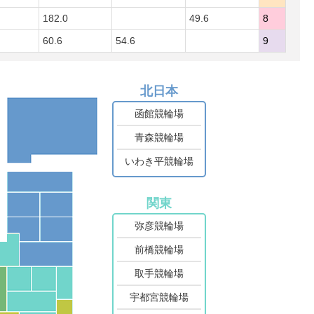
182.0
49.6
8
60.6
54.6
9
北日本
函館競輪場
青森競輪場
いわき平競輪場
関東
弥彦競輪場
前橋競輪場
取手競輪場
宇都宮競輪場