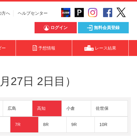
の方へ
ヘルプセンター
ログイン
無料会員登録
ダー
予想情報
レース結果
月27日 2日目）
広島
高知
小倉
佐世保
7R
8R
9R
10R