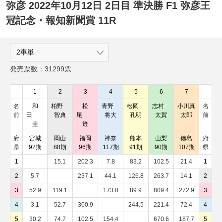
弥彦 2022年10月12日 2日目 準決勝 F1 弥彦王
冠記念・報知新聞賞 11R
発売票数：31299票
1
2
3
4
5
6
7
名
和
柏野
松
青野
松岡
志村
小川真
名
前
田
智典
尾
将大
孔明
太賀
太郎
前
圭
透
府
宮城
岡山
福岡
神奈
熊本
山梨
徳島
府
県
92期
88期
96期
117期
91期
90期
107期
県
1
15.1
202.3
7.8
83.2
102.5
21.4
1
2
5.7
237.1
44.1
126.8
263.7
14.1
2
3
52.9
119.1
173.8
89.9
809.4
272.9
3
4
3.1
52.7
300.9
244.5
221.4
72.4
4
5
30.2
74.7
102.5
154.4
670.6
187.7
5