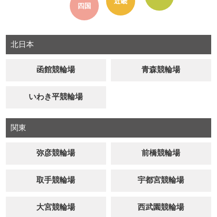
近畿
四国
北日本
函館競輪場
青森競輪場
いわき平競輪場
関東
弥彦競輪場
前橋競輪場
取手競輪場
宇都宮競輪場
大宮競輪場
西武園競輪場