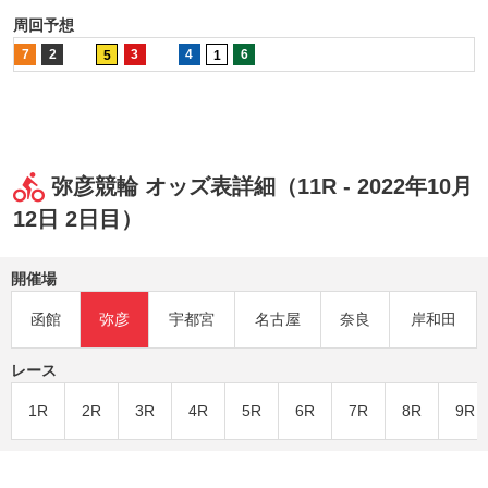
周回予想
7
2
3
4
6
5
1
弥彦競輪 オッズ表詳細（11R - 2022年10月
12日 2日目）
開催場
函館
弥彦
宇都宮
名古屋
奈良
岸和田
レース
1R
2R
3R
4R
5R
6R
7R
8R
9R