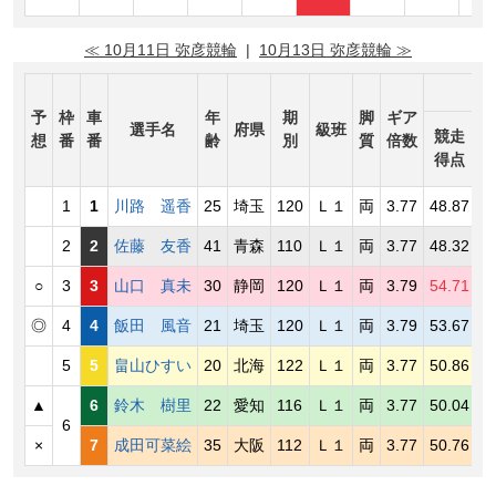
≪ 10月11日 弥彦競輪
|
10月13日 弥彦競輪 ≫
予
枠
車
年
期
脚
ギア
選手名
府県
級班
競走
1
想
番
番
齢
別
質
倍数
得点
1
1
川路 遥香
25
埼玉
120
Ｌ１
両
3.77
48.87
1
2
2
佐藤 友香
41
青森
110
Ｌ１
両
3.77
48.32
0
○
3
3
山口 真未
30
静岡
120
Ｌ１
両
3.79
54.71
9
◎
4
4
飯田 風音
21
埼玉
120
Ｌ１
両
3.79
53.67
9
5
5
畠山ひすい
20
北海
122
Ｌ１
両
3.77
50.86
0
▲
6
鈴木 樹里
22
愛知
116
Ｌ１
両
3.77
50.04
1
6
×
7
成田可菜絵
35
大阪
112
Ｌ１
両
3.77
50.76
1