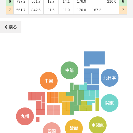
6
737.2
561.7
12.7
14.1
176.0
210.6
6
7
561.7
842.6
11.5
11.9
176.0
187.2
7
戻る
中部
北日本
中国
関東
九州
南関東
近畿
四国