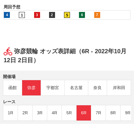
周回予想
4
3
2
6
7
1
5
弥彦競輪 オッズ表詳細（6R - 2022年10月
12日 2日目）
開催場
函館
弥彦
宇都宮
名古屋
奈良
岸和田
レース
1R
2R
3R
4R
5R
6R
7R
8R
9R