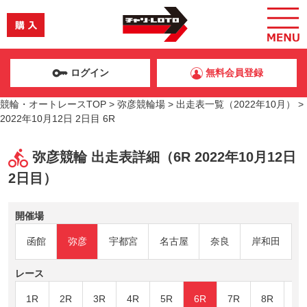
ログイン
無料会員登録
競輪・オートレースTOP
>
弥彦競輪場
>
出走表一覧（2022年10月）
>
2022年10月12日 2日目 6R
弥彦競輪 出走表詳細（6R 2022年10月12日
2日目）
開催場
函館
弥彦
宇都宮
名古屋
奈良
岸和田
レース
1R
2R
3R
4R
5R
6R
7R
8R
9R