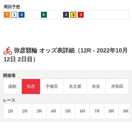
周回予想
7
4
6
2
3
1
5
弥彦競輪 オッズ表詳細（12R - 2022年10月
12日 2日目）
開催場
函館
弥彦
宇都宮
名古屋
奈良
岸和田
レース
1R
2R
3R
4R
5R
6R
7R
8R
9R