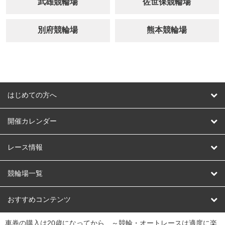
武雄競輪場
佐世保競輪場
別府競輪場
熊本競輪場
はじめての方へ
はじめての方へ
開催カレンダー
競輪
レース情報
オートレース
レース予想
競輪場一覧
競輪くじ
レース結果
北日本
函館競輪場
青森競輪場
いわき平競輪場
おすすめコンテンツ
車券の購入は20歳になってから ～競輪・オートレースは適度に楽