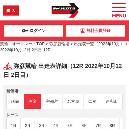
ログイン
無料会員登録
競輪・オートレースTOP
>
弥彦競輪場
>
出走表一覧（2022年10月）
>
2022年10月12日 2日目 12R
弥彦競輪 出走表詳細（12R 2022年10月12
日 2日目）
開催場
函館
弥彦
宇都宮
名古屋
奈良
岸和田
レース
1R
2R
3R
4R
5R
6R
7R
8R
9R