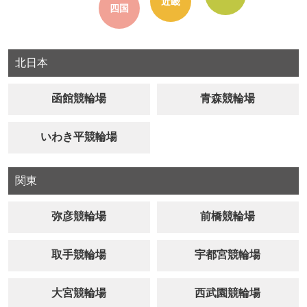
近畿
四国
北日本
函館競輪場
青森競輪場
いわき平競輪場
関東
弥彦競輪場
前橋競輪場
取手競輪場
宇都宮競輪場
大宮競輪場
西武園競輪場