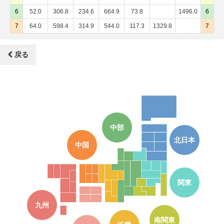
6
52.0
306.8
234.6
664.9
73.8
1496.0
6
7
64.0
598.4
314.9
544.0
117.3
1329.8
7
戻る
中部
北日本
中国
関東
九州
南関東