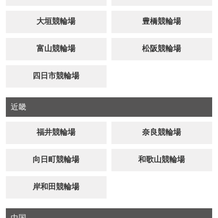
大垣競輪場
豊橋競輪場
富山競輪場
松阪競輪場
四日市競輪場
近畿
福井競輪場
奈良競輪場
向日町競輪場
和歌山競輪場
岸和田競輪場
中国