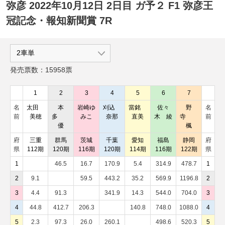
弥彦 2022年10月12日 2日目 ガ予２ F1 弥彦王
冠記念・報知新聞賞 7R
発売票数：15958票
1
2
3
4
5
6
7
名
太田
本
岩崎ゆ
刈込
當銘
佐々
野
名
前
美穂
多
みこ
奈那
直美
木 綾
寺
前
優
楓
府
三重
群馬
茨城
千葉
愛知
福島
静岡
府
県
112期
120期
116期
120期
114期
116期
122期
県
1
46.5
16.7
170.9
5.4
314.9
478.7
1
2
9.1
59.5
443.2
35.2
569.9
1196.8
2
3
4.4
91.3
341.9
14.3
544.0
704.0
3
4
44.8
412.7
206.3
140.8
748.0
1088.0
4
5
2.3
97.3
26.0
260.1
498.6
520.3
5