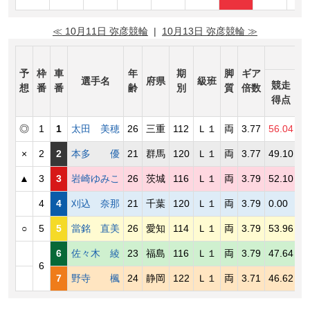
≪ 10月11日 弥彦競輪
|
10月13日 弥彦競輪 ≫
予
枠
車
年
期
脚
ギア
選手名
府県
級班
競走
1
想
番
番
齢
別
質
倍数
得点
◎
1
1
太田 美穂
26
三重
112
Ｌ１
両
3.77
56.04
2
×
2
2
本多 優
21
群馬
120
Ｌ１
両
3.77
49.10
1
▲
3
3
岩崎ゆみこ
26
茨城
116
Ｌ１
両
3.79
52.10
5
4
4
刈込 奈那
21
千葉
120
Ｌ１
両
3.79
0.00
0
○
5
5
當銘 直美
26
愛知
114
Ｌ１
両
3.79
53.96
7
6
佐々木 綾
23
福島
116
Ｌ１
両
3.79
47.64
2
6
7
野寺 楓
24
静岡
122
Ｌ１
両
3.71
46.62
0