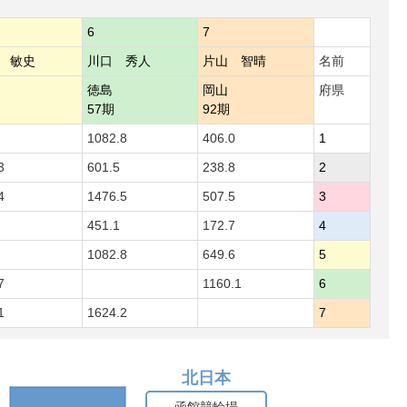
6
7
 敏史
川口 秀人
片山 智晴
名前
徳島
岡山
府県
57期
92期
1082.8
406.0
1
3
601.5
238.8
2
4
1476.5
507.5
3
451.1
172.7
4
1082.8
649.6
5
7
1160.1
6
1
1624.2
7
北日本
函館競輪場