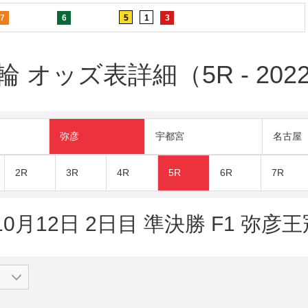
7
6
5
1
3
 オッズ表詳細（5R - 202
弥彦
宇都宮
名古屋
2R
3R
4R
5R
6R
7R
年10月12日 2日目 準決勝 F1 弥