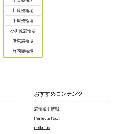
千葉競輪場
川崎競輪場
平塚競輪場
小田原競輪場
伊東競輪場
静岡競輪場
おすすめコンテンツ
競輪選手情報
Perfecta Navi
netkeirin