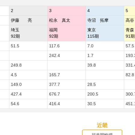
2
3
4
5
伊藤 亮
松永 真太
寺沼 拓摩
高谷
埼玉
福岡
東京
青森
92期
92期
115期
91期
51.5
117.6
7.0
57.5
242.4
1.7
193.
249.8
39.8
331.
4.5
165.7
82.8
149.0
377.7
28.5
427.4
676.7
200.5
300.
54.6
416.4
30.5
451.
近畿
福井競輪場