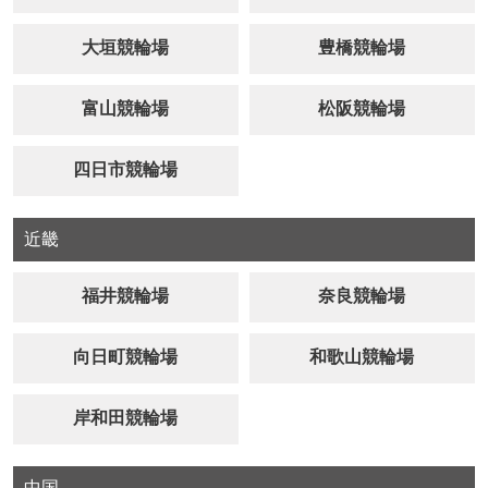
大垣競輪場
豊橋競輪場
富山競輪場
松阪競輪場
四日市競輪場
近畿
福井競輪場
奈良競輪場
向日町競輪場
和歌山競輪場
岸和田競輪場
中国