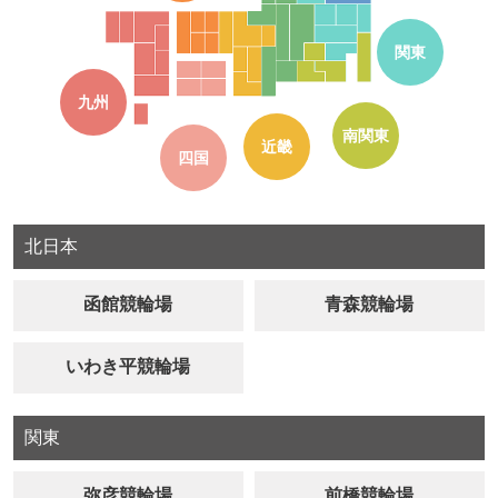
関東
九州
南関東
近畿
四国
北日本
函館競輪場
青森競輪場
いわき平競輪場
関東
弥彦競輪場
前橋競輪場