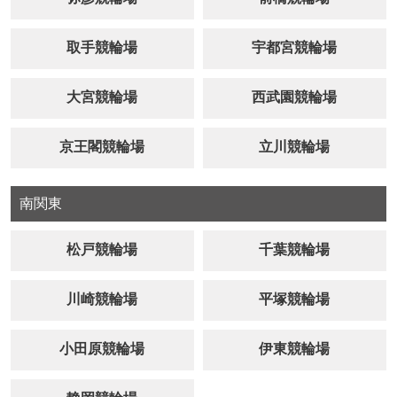
取手競輪場
宇都宮競輪場
大宮競輪場
西武園競輪場
京王閣競輪場
立川競輪場
南関東
松戸競輪場
千葉競輪場
川崎競輪場
平塚競輪場
小田原競輪場
伊東競輪場