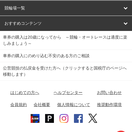
オートレース
レース予想
競輪場一覧
競輪くじ
レース結果
北日本
函館競輪場
青森競輪場
いわき平競輪場
おすすめコンテンツ
車券の購入は20歳になってから ～競輪・オートレースは適度に楽
Dokanto!
キャリーオーバー一覧
関
競輪選手情報
弥彦競輪場
前橋競輪場
取手競輪場
宇都宮競輪場
しみましょう～
東
大宮競輪場
西武園競輪場
京王閣競輪場
立川競輪場
チャリロトプラザ
Perfecta Navi
車券の購入にのめり込む不安のある方のご相談
南
松戸競輪場
千葉競輪場
川崎競輪場
平塚競輪場
公営競技の払戻金を受けた方へ（クリックすると国税庁のページへ
netkeirin
関
移動します）
小田原競輪場
伊東競輪場
静岡競輪場
東
ケイリンガル
中
名古屋競輪場
岐阜競輪場
大垣競輪場
豊橋競輪場
はじめての方へ
ヘルプセンター
お問い合わせ
部
チャリレンジャー
富山競輪場
松阪競輪場
四日市競輪場
会員規約
会社概要
個人情報について
推奨動作環境
競輪場情報
近
福井競輪場
奈良競輪場
向日町競輪場
和歌山競輪場
畿
岸和田競輪場
オートレース場情報