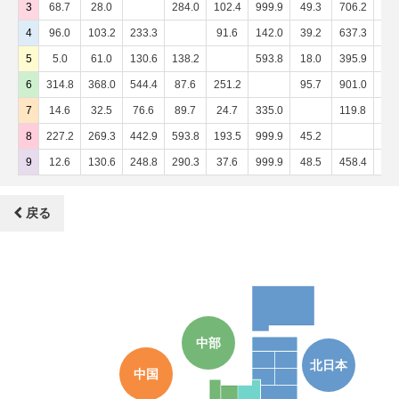
3
68.7
28.0
284.0
102.4
999.9
49.3
706.2
384
4
96.0
103.2
233.3
91.6
142.0
39.2
637.3
378
5
5.0
61.0
130.6
138.2
593.8
18.0
395.9
51
6
314.8
368.0
544.4
87.6
251.2
95.7
901.0
725
7
14.6
32.5
76.6
89.7
24.7
335.0
119.8
101
8
227.2
269.3
442.9
593.8
193.5
999.9
45.2
475
9
12.6
130.6
248.8
290.3
37.6
999.9
48.5
458.4
戻る
中部
北日本
中国