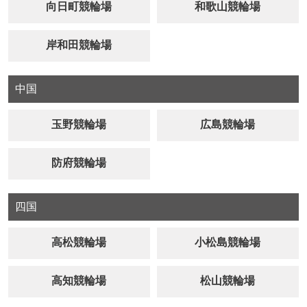
向日町競輪場
和歌山競輪場
岸和田競輪場
中国
玉野競輪場
広島競輪場
防府競輪場
四国
高松競輪場
小松島競輪場
高知競輪場
松山競輪場