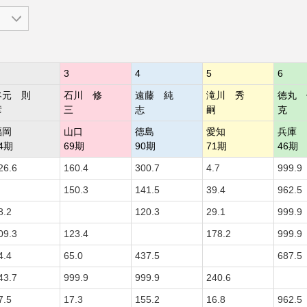
3
4
5
6
柊元 則
石川 修
遠藤 純
滝川 秀
徳丸 
彦
三
志
嗣
克
福岡
山口
徳島
愛知
兵庫
4期
69期
90期
71期
46期
26.6
160.4
300.7
4.7
999.9
150.3
141.5
39.4
962.5
8.2
120.3
29.1
999.9
09.3
123.4
178.2
999.9
4.4
65.0
437.5
687.5
43.7
999.9
999.9
240.6
7.5
17.3
155.2
16.8
962.5