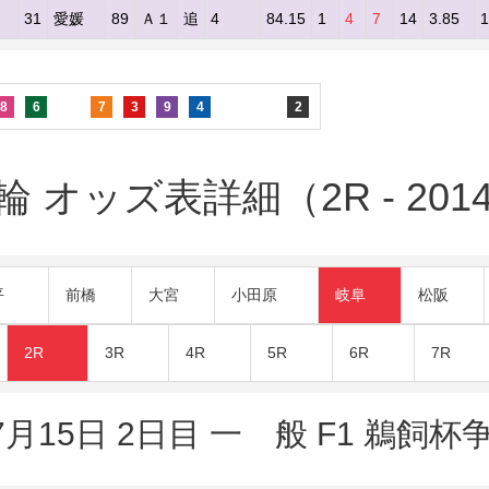
弘
31
愛媛
89
Ａ１
追
4
84.15
1
4
7
14
3.85
1
8
6
7
3
9
4
2
 オッズ表詳細（2R - 201
平
前橋
大宮
小田原
岐阜
松阪
2R
3R
4R
5R
6R
7R
年7月15日 2日目 一 般 F1 鵜