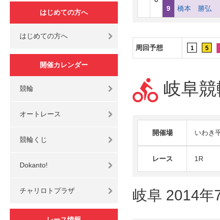
9
橋本 勝
はじめての方へ
はじめての方へ
周回予想
1
5
開催カレンダー
岐阜競輪
競輪
オートレース
開催場
いわき
競輪くじ
レース
1R
Dokanto!
チャリロトプラザ
岐阜 2014
レース情報