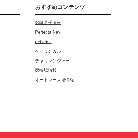
おすすめコンテンツ
競輪選手情報
Perfecta Navi
netkeirin
ケイリンガル
チャリレンジャー
競輪場情報
オートレース場情報