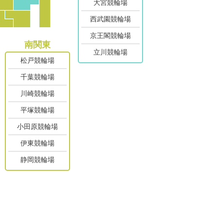
大宮競輪場
西武園競輪場
京王閣競輪場
南関東
立川競輪場
松戸競輪場
千葉競輪場
川崎競輪場
平塚競輪場
小田原競輪場
伊東競輪場
静岡競輪場