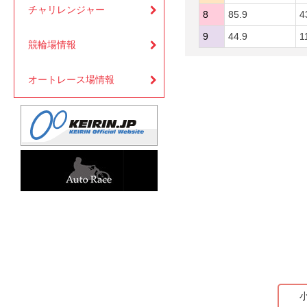
チャリレンジャー
8
85.9
4
9
44.9
1
競輪場情報
オートレース場情報