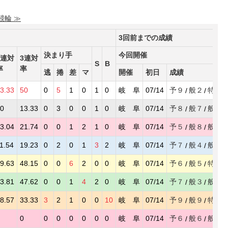
競輪 ≫
3回前までの成績
決まり手
今回開催
2連対
3連対
S
B
率
率
逃
捲
差
マ
開催
初日
成績
般２
特１
予９
3.33
50
0
5
1
0
1
0
岐 阜
07/14
般７
般８
予８
0
13.33
0
3
0
0
1
0
岐 阜
07/14
般８
般２
予５
3.04
21.74
0
0
1
2
1
0
岐 阜
07/14
般４
般２
予７
1.54
19.23
0
2
0
1
3
2
岐 阜
07/14
般５
特６
予６
9.63
48.15
0
0
6
2
0
0
岐 阜
07/14
般３
般９
予７
3.81
47.62
0
0
1
4
2
0
岐 阜
07/14
般９
特１
予９
8.57
33.33
3
2
1
0
0
10
岐 阜
07/14
般６
般８
予６
0
0
0
0
0
0
0
岐 阜
07/14