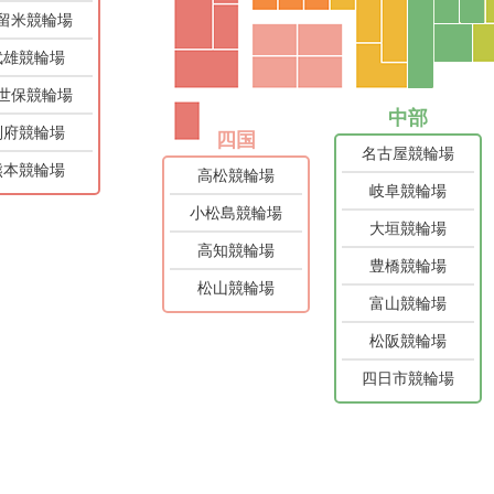
留米競輪場
武雄競輪場
世保競輪場
中部
別府競輪場
四国
名古屋競輪場
熊本競輪場
高松競輪場
岐阜競輪場
小松島競輪場
大垣競輪場
高知競輪場
豊橋競輪場
松山競輪場
富山競輪場
松阪競輪場
四日市競輪場