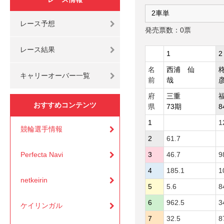
レース予想
発売票数：0票
レース結果
1
2
名
西浦 仙
キャリーオーバー一覧
前
哉
府
三重
おすすめコンテンツ
県
73期
8
1
1
競輪選手情報
2
61.7
Perfecta Navi
3
46.7
9
4
185.1
1
netkeirin
5
5.6
8
6
962.5
3
ケイリンガル
7
32.5
8