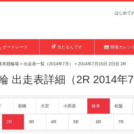
はじめて
オートレース
当たるんです
開催カレン
岐阜競輪場
>
出走表一覧（2014年7月）
>
2014年7月15日 2日目 2R
 出走表詳細（2R 2014年7
平
前橋
大宮
小田原
岐阜
松阪
2R
3R
4R
5R
6R
7R