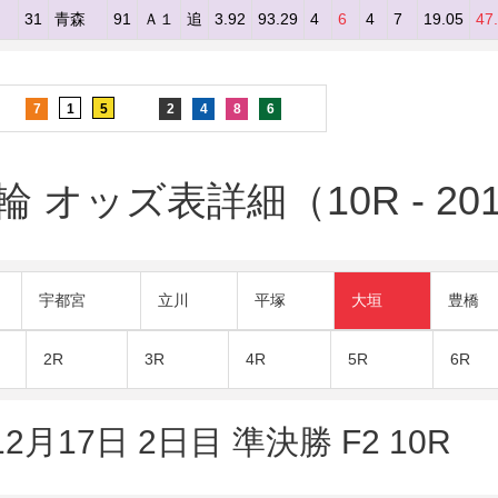
宏
31
青森
91
Ａ１
追
3.92
93.29
4
6
4
7
19.05
47
7
1
5
2
4
8
6
 オッズ表詳細（10R - 201
宇都宮
立川
平塚
大垣
豊橋
2R
3R
4R
5R
6R
12月17日 2日目 準決勝 F2 10R