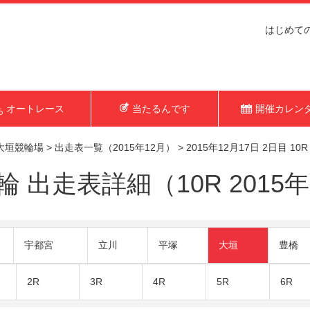
はじめて
オートレース
当たるんです
開催カレン
大垣競輪場
>
出走表一覧（2015年12月）
>
2015年12月17日 2日目 10R
 出走表詳細（10R 2015年
宇都宮
立川
平塚
大垣
豊橋
2R
3R
4R
5R
6R