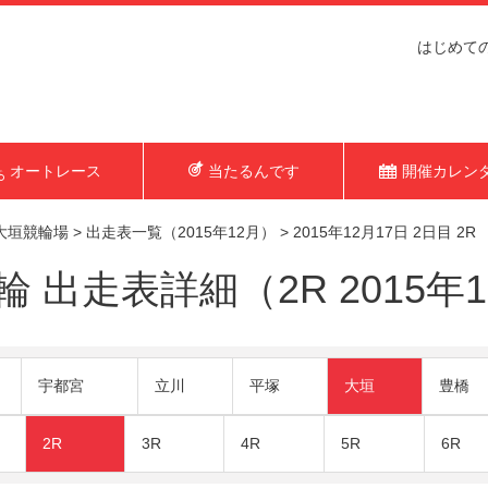
はじめて
オートレース
当たるんです
開催カレン
大垣競輪場
>
出走表一覧（2015年12月）
>
2015年12月17日 2日目 2R
 出走表詳細（2R 2015年1
宇都宮
立川
平塚
大垣
豊橋
2R
3R
4R
5R
6R