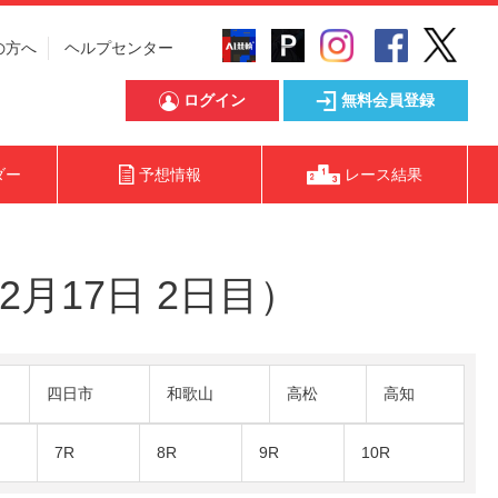
の方へ
ヘルプセンター
ログイン
無料会員登録
ダー
予想情報
レース結果
2月17日 2日目）
四日市
和歌山
高松
高知
7R
8R
9R
10R