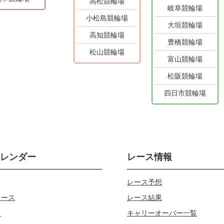
高松競輪場
岐阜競輪場
小松島競輪場
大垣競輪場
高知競輪場
豊橋競輪場
松山競輪場
富山競輪場
松阪競輪場
四日市競輪場
カレンダー
レース情報
レース予想
レース
レース結果
じ
キャリーオーバー一覧