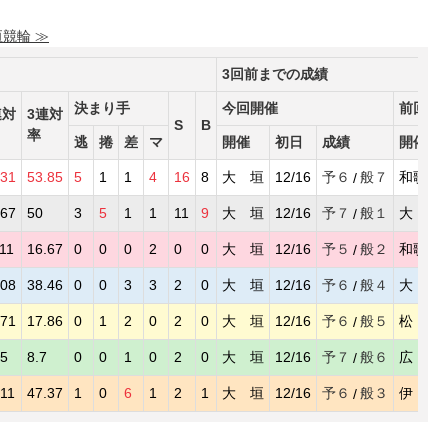
垣競輪 ≫
3回前までの成績
決まり手
今回開催
前回開
連対
3連対
S
B
率
逃
捲
差
マ
開催
初日
成績
開催
般７
予６
.31
53.85
5
1
1
4
16
8
大 垣
12/16
和歌山
般１
予７
.67
50
3
5
1
1
11
9
大 垣
12/16
大 宮
般２
予５
.11
16.67
0
0
0
2
0
0
大 垣
12/16
和歌山
般４
予６
.08
38.46
0
0
3
3
2
0
大 垣
12/16
大 宮
般５
予６
.71
17.86
0
1
2
0
2
0
大 垣
12/16
松 阪
般６
予７
35
8.7
0
0
1
0
2
0
大 垣
12/16
広 島
般３
予６
.11
47.37
1
0
6
1
2
1
大 垣
12/16
伊 東