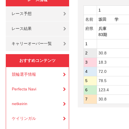
1
レース予想
名前
坂田 学
レース結果
府県
兵庫
83期
キャリーオーバー一覧
1
2
30.8
おすすめコンテンツ
3
18.3
4
72.0
競輪選手情報
5
78.5
Perfecta Navi
6
123.4
7
30.8
netkeirin
ケイリンガル