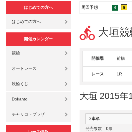
はじめての方へ
周回予想
6
5
はじめての方へ
大垣競輪
開催カレンダー
競輪
開催場
前橋
オートレース
レース
1R
競輪くじ
大垣 2015年
Dokanto!
チャリロトプラザ
発売票数：0票
レース情報