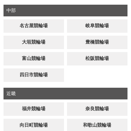
中部
名古屋競輪場
岐阜競輪場
大垣競輪場
豊橋競輪場
富山競輪場
松阪競輪場
四日市競輪場
近畿
福井競輪場
奈良競輪場
向日町競輪場
和歌山競輪場