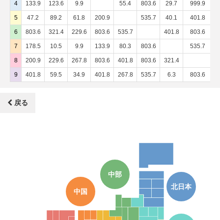
4
133.9
123.6
9.9
55.4
803.6
29.7
999.9
2
5
47.2
89.2
61.8
200.9
535.7
40.1
401.8
2
6
803.6
321.4
229.6
803.6
535.7
401.8
803.6
2
7
178.5
10.5
9.9
133.9
80.3
803.6
535.7
8
200.9
229.6
267.8
803.6
401.8
803.6
321.4
2
9
401.8
59.5
34.9
401.8
267.8
535.7
6.3
803.6
戻る
中部
北日本
中国