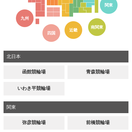
関東
九州
南関東
近畿
四国
北日本
函館競輪場
青森競輪場
いわき平競輪場
関東
弥彦競輪場
前橋競輪場