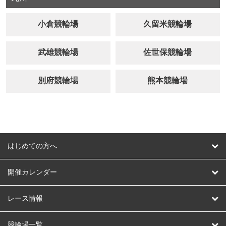
小倉競輪場
久留米競輪場
武雄競輪場
佐世保競輪場
別府競輪場
熊本競輪場
はじめての方へ
はじめての方へ
開催カレンダー
競輪
レース情報
オートレース
レース予想
競輪場一覧