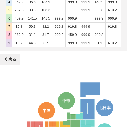
4
167.2
96.8
183.9
999.9
999.9
459.9
999.9
459
5
262.8
83.6
108.2
999.9
999.9
919.8
613.2
204
6
459.9
141.5
141.5
999.9
999.9
999.9
999.9
91
7
16.8
59.3
32.2
919.8
919.8
999.9
919.8
57
8
183.9
31.1
31.7
999.9
459.9
999.9
919.8
183
9
19.7
44.8
3.7
919.8
999.9
999.9
91.9
613.2
戻る
中部
北日本
中国